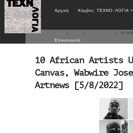
10 African Artists U
Αρχική
Κόμβος ΤΕΧΝΟ-ΛΟΓΙΑ
Ian, 
HOME
BLOG
ΒΙΒΛΙΟΓΡΑΦΊΑ
10 AFR
Επικοινωνία
10 African Artists U
Canvas, Wabwire Jose
Artnews [5/8/2022]