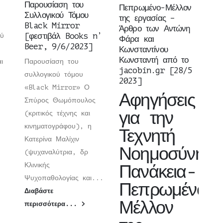
Παρουσίαση του
Πεπρωμένο-Μέλλον
Συλλογικού Τόμου
της εργασίας –
Black Mirror
Άρθρο των Αντώνη
[φεστιβάλ Books n’
ού
Φάρα και
Beer, 9/6/2023]
Κωνσταντίνου
Κωνσταντή από το
ι
Παρουσίαση του
jacobin.gr [28/5
συλλογικού τόμου
2023]
«Black Mirror» Ο
Αφηγήσεις
Σπύρος Θωμόπουλος
για την
(κριτικός τέχνης και
κινηματογράφου), η
Τεχνητή
Κατερίνα Μαλίχιν
Νοημοσύνη:
(ψυχαναλύτρια, δρ
Κλινικής
Πανάκεια-
Ψυχοπαθολογίας και...
Πεπρωμένο-
Διαβάστε
Μέλλον
περισσότερα...