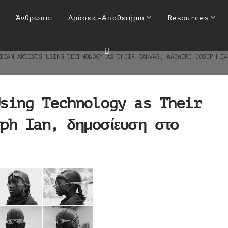
sing Technology as Their Ca
Άνθρωποι
Δράσεις-Αποθετήριο
Resources
δημοσίευση στο Artnews [5/8
ICAN ARTISTS USING TECHNOLOGY AS THEIR CANVAS, WABWIRE JOSEPH I
sing Technology as Their
ph Ian, δημοσίευση στο