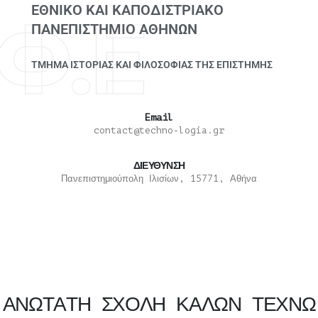
ΕΘΝΙΚΟ ΚΑΙ ΚΑΠΟΔΙΣΤΡΙΑΚΟ
.Φ.Ε
ΠΑΝΕΠΙΣΤΗΜΙΟ ΑΘΗΝΩΝ
ΤΜΗΜΑ ΙΣΤΟΡΙΑΣ ΚΑΙ ΦΙΛΟΣΟΦΙΑΣ ΤΗΣ ΕΠΙΣΤΗΜΗΣ
Email
contact@techno-logia.gr
ΔΙΕΥΘΥΝΣΗ
Πανεπιστημιούπολη Ιλισίων, 15771, Αθήνα
Α
Ν
Ω
Τ
Α
Τ
Η
Σ
Χ
Ο
Λ
Η
Κ
Α
Λ
Ω
Ν
Τ
Ε
Χ
Ν
Ω