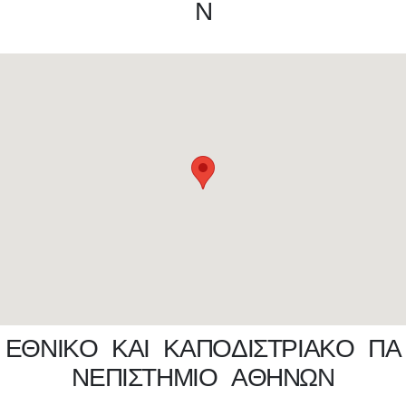
Ν
Ε
Θ
Ν
Ι
Κ
Ο
Κ
Α
Ι
Κ
Α
Π
Ο
Δ
Ι
Σ
Τ
Ρ
Ι
Α
Κ
Ο
Π
Α
Ν
Ε
Π
Ι
Σ
Τ
Η
Μ
Ι
Ο
Α
Θ
Η
Ν
Ω
Ν