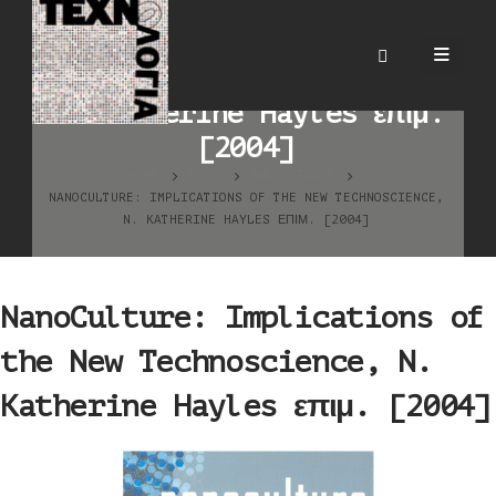
NanoCulture: Implications
of the New Technoscience,
N. Katherine Hayles επιμ.
[2004]
HOME
BLOG
ΒΙΒΛΙΟΓΡΑΦΊΑ
NANOCULTURE: IMPLICATIONS OF THE NEW TECHNOSCIENCE,
N. KATHERINE HAYLES ΕΠΙΜ. [2004]
NanoCulture: Implications of
the New Technoscience, N.
Katherine Hayles επιμ. [2004]