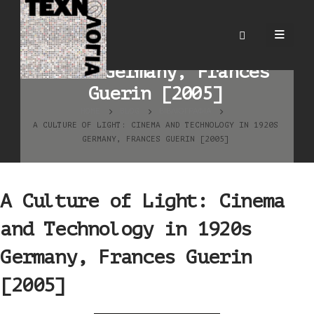
A Culture of Light:
Cinema and Technology in
1920s Germany, Frances
Guerin [2005]
HOME
BLOG
ΒΙΒΛΙΟΓΡΑΦΊΑ
A CULTURE OF LIGHT: CINEMA AND TECHNOLOGY IN 1920S
GERMANY, FRANCES GUERIN [2005]
A Culture of Light: Cinema
and Technology in 1920s
Germany, Frances Guerin
[2005]