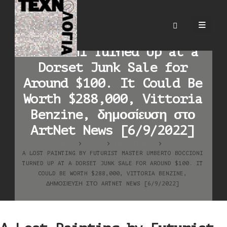
A Lost Painting by
Futurist Master Umberto
Boccioni Turned Up at a
Dorset Junk Sale for
Around $100. It Could Be
Worth $288,000, Vittoria
Benzine, δημοσίευση στο
ArtNet News [6/9/2022]
HOME
BLOG
ΒΙΒΛΙΟΓΡΑΦΊΑ
A LOST PAINTING BY FUTURIST MASTER UMBERTO BOCCIONI
TURNED UP AT A DORSET JUNK SALE FOR AROUND $100. IT
COULD BE WORTH $288,000, VITTORIA BENZINE,
ΔΗΜΟΣΊΕΥΣΗ ΣΤΟ ARTNET NEWS [6/9/2022]