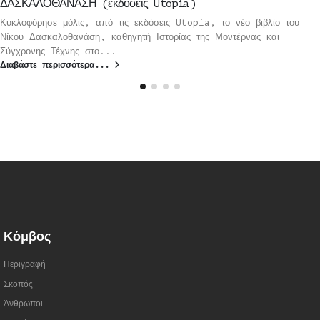
ΔΑΣΚΑΛΟΘΑΝΑΣΗ (εκδόσεις Utopia)
Κυκλοφόρησε μόλις, από τις εκδόσεις Utopia, το νέο βιβλίο του
Νίκου Δασκαλοθανάση, καθηγητή Ιστορίας της Μοντέρνας και
Σύγχρονης Τέχνης στο...
Διαβάστε περισσότερα...
Κόμβος
Περιγραφή
Σκοπός
Άνθρωποι