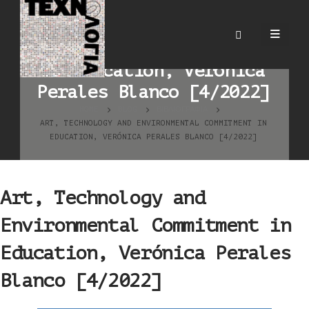
Art, Technology and
Environmental Commitment
in Education, Verónica
Perales Blanco [4/2022]
HOME
BLOG
ΒΙΒΛΙΟΓΡΑΦΊΑ
ART, TECHNOLOGY AND ENVIRONMENTAL COMMITMENT IN
EDUCATION, VERÓNICA PERALES BLANCO [4/2022]
Art, Technology and
Environmental Commitment in
Education, Verónica Perales
Blanco [4/2022]