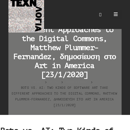
Bots vs. AI: Two Kinds of
Software Art Take
Different Approaches to
the Digital Commons,
Matthew Plummer-
Fernandez, δημοσίευση στο
Art in America
[23/1/2020]
HOME
BLOG
ΒΙΒΛΙΟΓΡΑΦΊΑ
BOTS VS. AI: TWO KINDS OF SOFTWARE ART TAKE
DIFFERENT APPROACHES TO THE DIGITAL COMMONS, MATTHEW
PLUMMER-FERNANDEZ, ΔΗΜΟΣΊΕΥΣΗ ΣΤΟ ART IN AMERICA
[23/1/2020]