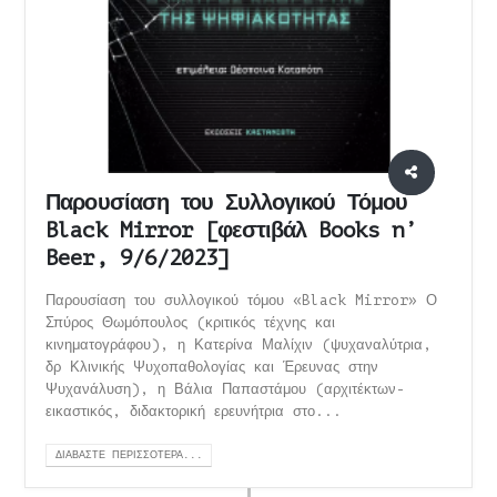
Παρουσίαση του Συλλογικού Τόμου
Black Mirror [φεστιβάλ Books n’
Beer, 9/6/2023]
Παρουσίαση του συλλογικού τόμου «Black Mirror» Ο
Σπύρος Θωμόπουλος (κριτικός τέχνης και
κινηματογράφου), η Κατερίνα Μαλίχιν (ψυχαναλύτρια,
δρ Κλινικής Ψυχοπαθολογίας και Έρευνας στην
Ψυχανάλυση), η Βάλια Παπαστάμου (αρχιτέκτων-
εικαστικός, διδακτορική ερευνήτρια στο...
ΔΙΑΒΆΣΤΕ ΠΕΡΙΣΣΌΤΕΡΑ...