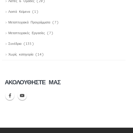
Λίστες & Ομάδες
(20)
Λοιπά Κείμενα
(1)
Μεταπτυχιακά Προγράμματα
(7)
Μεταπτυχιακές Εργασίες
(7)
Συνέδρια
(135)
Χωρίς κατηγορία
(14)
ΑΚΟΛΟΥΘΉΣΤΕ ΜΑΣ