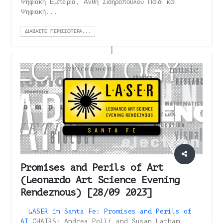
Ψηφιακή Εμπειρία, Ανθή Σιδηροπούλου Παιδί και
Ψηφιακή...
ΔΙΑΒΆΣΤΕ ΠΕΡΙΣΣΌΤΕΡΑ...
Promises and Perils of Art
(Leonardo Art Science Evening
Rendeznous) [28/09 2023]
LASER in Santa Fe: Promises and Perils of
AI
CHAIRS: Andrea Polli and Susan Latham