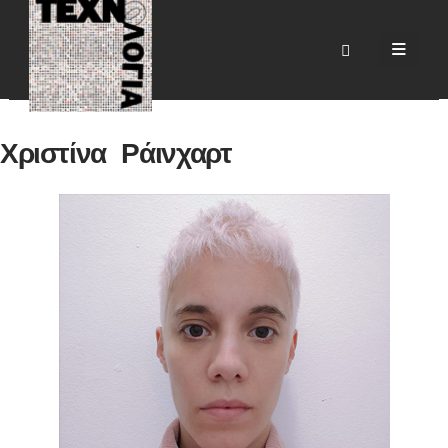
Χριστίνα Ράινχαρτ
HOME
BLOG
ΒΙΟΓΡΑΦΙΚΆ
ΧΡΙΣΤΊΝΑ ΡΆΙΝΧΑΡΤ
Χριστίνα Ράινχαρτ