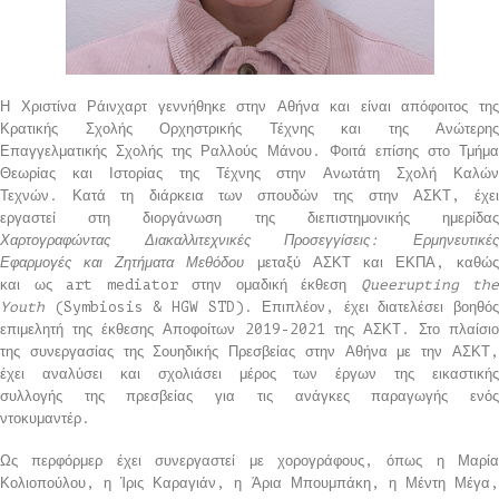
Η Χριστίνα Ράινχαρτ γεννήθηκε στην Αθήνα και είναι απόφοιτος της
Κρατικής Σχολής Ορχηστρικής Τέχνης και της Ανώτερης
Επαγγελματικής Σχολής της Ραλλούς Μάνου. Φοιτά επίσης στο Τμήμα
Θεωρίας και Ιστορίας της Τέχνης στην Ανωτάτη Σχολή Καλών
Τεχνών. Κατά τη διάρκεια των σπουδών της στην ΑΣΚΤ, έχει
εργαστεί στη διοργάνωση της διεπιστημονικής ημερίδας
Χαρτογραφώντας Διακαλλιτεχνικές Προσεγγίσεις: Ερμηνευτικές
Εφαρμογές και Ζητήματα Μεθόδου
μεταξύ ΑΣΚΤ και ΕΚΠΑ, καθώς
και ως art mediator στην ομαδική έκθεση
Queerupting
the
Youth
(Symbiosis & HGW STD). Επιπλέον, έχει διατελέσει βοηθός
επιμελητή της έκθεσης Αποφοίτων 2019-2021 της ΑΣΚΤ. Στο πλαίσιο
της συνεργασίας της Σουηδικής Πρεσβείας στην Αθήνα με την ΑΣΚΤ,
έχει αναλύσει και σχολιάσει μέρος των έργων της εικαστικής
συλλογής της πρεσβείας για τις ανάγκες παραγωγής ενός
ντοκυμαντέρ.
Ως περφόρμερ έχει συνεργαστεί με χορογράφους, όπως η Μαρία
Κολιοπούλου, η Ίρις Καραγιάν, η Άρια Μπουμπάκη, η Μέντη Μέγα,