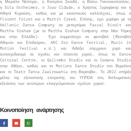
η Μαριέλα Νέστορα, η Κατερίνα Σκιαδά, η Βάσω Γιαννακοπούλου,
η Sita Ostheimer, ο Joao Cidade, ο Χρήστος Ξυραφάκης και η
Αθηνά Κυρούση, καθώς και με εικαστικούς καλλιτέχνες, όπως ο
Florent Frizet και ο Martin Creed. Επίσης, έχει χορέψει με τη
Hellenic Dance Company σε ρεπερτόρια Pascal Rioult και
Martha Graham (με το Martha Graham Company στην Νέα Υόρκη
και στην Ελλάδα). Έχει συμμετάσχει σε φεστιβάλ (Φεστιβάλ
Αθηνών και Επιδαύρου, ARC for Dance Festival, Music in
Motion Festival κ.ά.) και διδάξει σύγχρονο χορό και
αυτοσχεδιασμό σε σχολές και στούντιο χορού, όπως το Dance
Cultural Centre, το Quilombo Studio και το Cumana Studio
στην Αθήνα, καθώς και το Motions Dance Studio στο Βερολίνο
και το Teatr Tanca Zawirowania στη Βαρσοβία. Το 2022 υπήρξε
μέλος της εξεταστικής επιτροπής του ΥΠΠΟΑ στις διπλωματικές
εξετάσεις των ανώτερων επαγγελματικών σχολών χορού.
Κοινοποίηση ανάρτησης