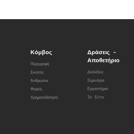
Κόμβος
Δράσεις -
Αποθετήριο
Περιγραφή
Διαλέξεις
Σκοπός
Σεμινάρια
Άνθρωποι
Εργαστήρια
Φορείς
In Situ
Χρηματοδότηση