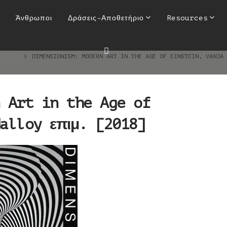
rn Art in the Age of Einste
Άνθρωποι
Δράσεις-Αποθετήριο
Resources
επιμ. [2018]
ΓΡΑΦΊΑ
DIMENSIONISM: MODERN ART IN THE AGE OF EINSTEIN, VANJA
 Art in the Age of
alloy επιμ. [2018]