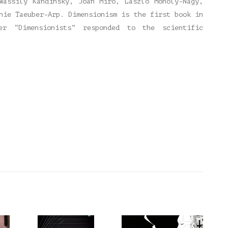
Wassily Kandinsky, Joan Miró, László Moholy-Nagy,
hie Taeuber-Arp. Dimensionism is the first book in
r “Dimensionists” responded to the scientific