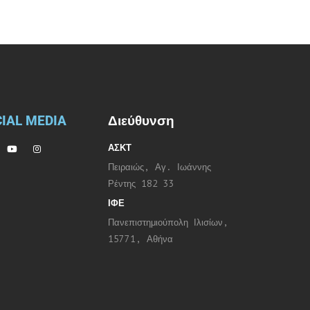
IAL MEDIA
Διεύθυνση
ΑΣΚΤ
Πειραιώς, Αγ. Ιωάννης
Ρέντης 182 33
ΙΦΕ
Πανεπιστημιούπολη Ιλισίων,
15771, Αθήνα