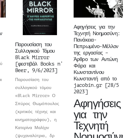
Αφηγήσεις για την
ν
Τεχνητή Νοημοσύνη:
Πανάκεια-
Παρουσίαση του
Πεπρωμένο-Μέλλον
Συλλογικού Τόμου
της εργασίας –
Black Mirror
Άρθρο των Αντώνη
[φεστιβάλ Books n’
ού
Φάρα και
Beer, 9/6/2023]
Κωνσταντίνου
Κωνσταντή από το
ι
Παρουσίαση του
jacobin.gr [28/5
συλλογικού τόμου
2023]
«Black Mirror» Ο
Αφηγήσεις
Σπύρος Θωμόπουλος
για την
(κριτικός τέχνης και
κινηματογράφου), η
Τεχνητή
Κατερίνα Μαλίχιν
Νοημοσύνη:
(ψυχαναλύτρια, δρ