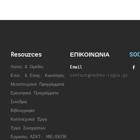
SOC
Resources
ΕΠΙΚΟΙΝΩΝΙΑ
Λίστες & Ομάδες
Email
contact@techno-logia.gr
Επισ. & Επαγ. Κοινότητες
Μεταπτυχιακά Προγράμματα
Ερευνητικά Προγράμματα
Συνέδρια
Βιβλιογραφία
Καλλιτεχνικά Έργα
Έργα Συνεργατώ
ν
Εργασίες ΑΣΚΤ- ΙΦΕ/ΕΚΠΑ