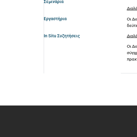
Σεμινάρια
Διαλέ
Εργαστήρια
Οι Δι
δεύτ
In Situ Συζητήσεις
Διαλέ
Οι Δι
σύγχρ
πρακτ