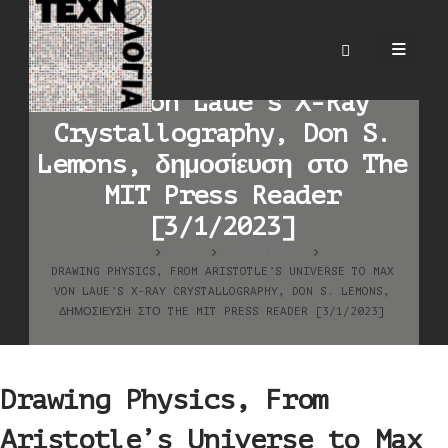
Drawing Physics, From
Aristotle’s Universe to
Max von Laue’s X-Ray
Crystallography, Don S.
Lemons, δημοσίευση στο The
MIT Press Reader
[3/1/2023]
HOME
BLOG
ΒΙΒΛΙΟΓΡΑΦΊΑ
DRAWING PHYSICS, FROM ARISTOTLE’S UNIVERSE TO MAX
VON LAUE’S X-RAY CRYSTALLOGRAPHY, DON S. LEMONS,
ΔΗΜΟΣΊΕΥΣΗ ΣΤΟ THE MIT PRESS READER [3/1/2023]
Drawing Physics, From
Aristotle’s Universe to Max