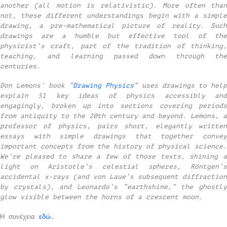
another (all motion is relativistic). More often than
not, these different understandings begin with a simple
drawing, a pre-mathematical picture of reality. Such
drawings are a humble but effective tool of the
physicist’s craft, part of the tradition of thinking,
teaching, and learning passed down through the
centuries.
Don Lemons’ book “
Drawing Physics
” uses drawings to help
explain 51 key ideas of physics accessibly and
engagingly, broken up into sections covering periods
from antiquity to the 20th century and beyond. Lemons, a
professor of physics
,
pairs short, elegantly writte
essays with simple drawings that together convey
important concepts from the history of physical science.
We’re pleased to share a few of those texts, shining a
light on Aristotle’s celestial spheres, Röntgen’s
accidental x-rays (and von Laue’s subsequent diffraction
by crystals), and Leonardo’s “earthshine,” the ghostly
glow visible between the horns of a crescent moon.
Η συνέχεια
εδώ
.