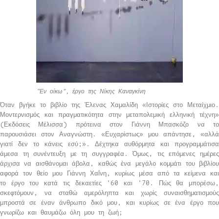
“Εν οίκω”, έργο της Νίκης Καναγκίνη
Όταν βγήκε το βιβλίο της Έλενας Χαμαλίδη «Ιστορίες στο Μεταίχμιο.
Μοντερνισμός και πραγματικότητα στην μεταπολεμική ελληνική τέχνη»
(Εκδόσεις Μέλισσα) πρότεινα στον Γιάννη Μπασκόζο να το
παρουσιάσει στον Αναγνώστη. «Ευχαρίστως» μου απάντησε, «αλλά
γιατί δεν το κάνεις εσύ;». Δέχτηκα αυθόρμητα και προγραμμάτισα
άμεσα τη συνέντευξη με τη συγγραφέα. Όμως, τις επόμενες ημέρες
άρχισα να αισθάνομαι άβολα, καθώς ένα μεγάλο κομμάτι του βιβλίου
αφορά τον θείο μου Γιάννη Χαΐνη, κυρίως μέσα από τα κείμενα και
το έργο του κατά τις δεκαετίες ’60 και ’70. Πώς θα μπορέσω,
σκεφτόμουν, να σταθώ αμερόληπτα και χωρίς συναισθηματισμούς
μπροστά σε έναν άνθρωπο δικό μου, και κυρίως σε ένα έργο που
γνωρίζω και θαυμάζω όλη μου τη ζωή;