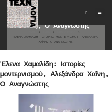
Έλενα Χαμαλίδη: Ιστορίες
μοντερνισμού, Αλεξάνδρα
Χαΐνη, Ο Αναγνώστης
HOME
BLOG
ΒΙΒΛΙΟΓΡΑΦΊΑ
ΈΛΕΝΑ ΧΑΜΑΛΊΔΗ: ΙΣΤΟΡΊΕΣ ΜΟΝΤΕΡΝΙΣΜΟΎ, ΑΛΕΞΆΝΔΡΑ
ΧΑΪ́ΝΗ, Ο ΑΝΑΓΝΏΣΤΗΣ
Έλενα Χαμαλίδη: Ιστορίες
μοντερνισμού, Αλεξάνδρα Χαΐνη,
Ο Αναγνώστης