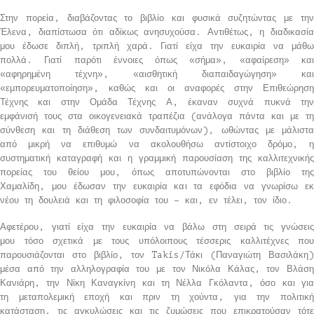
Στην πορεία, διαβάζοντας το βιβλίο και φυσικά συζητώντας με την
Έλενα, διαπίστωσα ότι αδίκως ανησυχούσα. Αντιθέτως, η διαδικασία
μου έδωσε διπλή, τριπλή χαρά. Γιατί είχα την ευκαιρία να μάθω
πολλά. Γιατί παρότι έννοιες όπως «σήμα», «αφαίρεση» και
«αφηρημένη τέχνη», «αισθητική διαπαιδαγώγηση» και
«εμπορευματοποίηση», καθώς και οι αναφορές στην Επιθεώρηση
Τέχνης και στην Ομάδα Τέχνης Α, έκαναν συχνά πυκνά την
εμφάνισή τους στα οικογενειακά τραπέζια (ανάλογα πάντα και με τη
σύνθεση και τη διάθεση των συνδαιτυμόνων), ωθώντας με μάλιστα
από μικρή να επιθυμώ να ακολουθήσω αντίστοιχο δρόμο, η
συστηματική καταγραφή και η γραμμική παρουσίαση της καλλιτεχνικής
πορείας του θείου μου, όπως αποτυπώνονται στο βιβλίο της
Χαμαλίδη, μου έδωσαν την ευκαιρία και τα εφόδια να γνωρίσω εκ
νέου τη δουλειά και τη φιλοσοφία του – και, εν τέλει, τον ίδιο.
Αφετέρου, γιατί είχα την ευκαιρία να βάλω στη σειρά τις γνώσεις
μου τόσο σχετικά με τους υπόλοιπους τέσσερις καλλιτέχνες που
παρουσιάζονται στο βιβλίο, τον Takis/Τάκι (Παναγιώτη Βασιλάκη)
μέσα από την αλληλογραφία του με τον Νικόλα Κάλας, τον Βλάση
Κανιάρη, την Νίκη Καναγκίνη και τη Νέλλα Γκόλαντα, όσο και για
τη μεταπολεμική εποχή και πριν τη χούντα, για την πολιτική
κατάσταση, τις αγκυλώσεις και τις ζυμώσεις που επικρατούσαν τότε