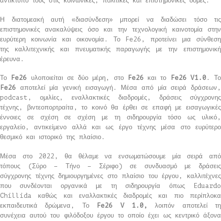
αντίκτυπό τους στις κοινωνικές, πολιτικές και επιστημονικές δομές.
Η διατομεακή αυτή «διασύνδεση» μπορεί να διαδώσει τόσο τις
επιστημονικές ανακαλύψεις όσο και την τεχνολογική καινοτομία στην
ευρύτερη κοινωνία και οικονομία. Το Fe26, προτείνει μια σύνθεση
της καλλιτεχνικής και πνευματικής παραγωγής με την επιστημονική
έρευνα.
Το
Fe26
υλοποιείται σε δύο μέρη, στο
Fe26
και το
Fe26 V1.0
. Το
Fe26
αποτελεί μία γενική εισαγωγή. Μέσα από μία σειρά δράσεων
podcast, ομιλίες, εναλλακτικές διαδρομές, δράσεις σύγχρονης
τέχνης, βιντεοπορτραίτα, το κοινό θα έρθει σε επαφή με εισαγωγικές
έννοιες σε σχέση σε σχέση με τη σιδηρουργία τόσο ως υλικό,
εργαλείο, αντικείμενο αλλά και ως έργο τέχνης μέσα στο ευρύτερο
θεσμικό και ιστορικό της πλαίσιο.
Μέσα στο 2022, θα θέλαμε να ενσωματώσουμε μία σειρά από
τόπους (Σύρο – Τήνο – Σέριφο) σε συνδυασμό με δράσεις
σύγχρονης τέχνης δημιουργημένες στο πλαίσιο του έργου, καλλιτέχνες
που συνδέονται οργανικά με τη σιδηρουργία όπως Eduardo
Chillida καθώς και εναλλακτικές διαδρομές και πιο περίπλοκα
εκπαιδευτικά δρώμενα, Το
Fe26 V 1.0,
λοιπόν αποτελεί τη
συνέχεια αυτού του φιλόδοξου έργου το οποίο έχει ως κεντρικό άξονα