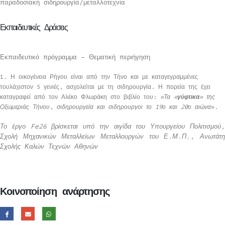
παραδοσιακή σιδηρουργία/μεταλλοτεχνία
Εκπαιδευτικές Δράσεις
Εκπαιδευτικό πρόγραμμα – Θεματική περιήγηση
1. Η οικογένεια Ρήγου είναι από την Τήνο και με καταγεγραμμένες
τουλάχιστον 5 γενιές, ασχολείται με τη σιδηρουργία. Η πορεία της έχει
καταγραφεί από τον Αλέκο Φλωράκη στο βιβλίο του:
«Τα «
γύφτικα
» της
Οξωμεριάς Τήνου
,
σιδηρουργεία και σιδηρουργοι το 19ο και 20ο αιώνα
».
Το έργο Fe26 βρίσκεται υπό την αιγίδα του Υπουργείου Πολιτισμού,
Σχολή Μηχανικών Μεταλλείων Μεταλλουργών του Ε.Μ.Π., Ανωτάτη
Σχολής Καλών Τεχνών Αθηνών
Κοινοποίηση ανάρτησης