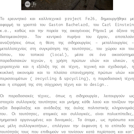
Το ερευνητικό και καλλιτεχνικό project Fe26, δημιουργήθηκε με
αφορμή τα γραπτά του Gaston Bachelard, του Carl Einstein
κ.α., καθώς και την πορεία της οικογένειας Ρήγου1 με άξονα τη
διατομεακότητα. Τον κεντρικό πυρήνα του έργου, αποτελούν
αναζητήσεις όπως η θέση της σιδηρουργίας – μεταλλουργίας –
μεταλλοτεχνίας στη συγκρότηση της ταυτότητας, του χώρου και του
τόπου, του τοπικού (local), μέσα σε ένα οικοσύστημα
παραδοσιακών τεχνών, η χρήση πρώτων υλών και υλικών, η
χειροτεχνία και η εξέλιξη της σε τέχνη, τεχνική και σχεδιασμό, η
κυκλική οικονομία και το πλαίσιο επανάχρησης πρώτων υλών και
περισσευμάτων ( recycling & upcycling), η παραδοσιακή τέχνη
και η επιρροή της στη σύγχρονη τέχνη και το design..
Οι παραδοσιακές τέχνες, όπως η σιδηρουργία, λειτουργούν ως
στοιχείο συλλογικής ταυτότητας και μνήμης κάθε λαού και τονίζουν την
αξία διαφύλαξης και ανάδειξης της άυλης πολιτιστικής κληρονομιάς
του. Οι ταυτότητες, ατομικές και συλλογικές, είναι πολυεπίπεδες,
τμηματικά οργανωμένες και δυναμικές. Τα άτομα, ως πρόσωπα και
ως μέλη συλλογικοτήτων, επιλέγουν την έκφανση ή το επίπεδο της
ταυτότητάς τους που επιθυμούν να τονίσουν κατά περίσταση και κατ’