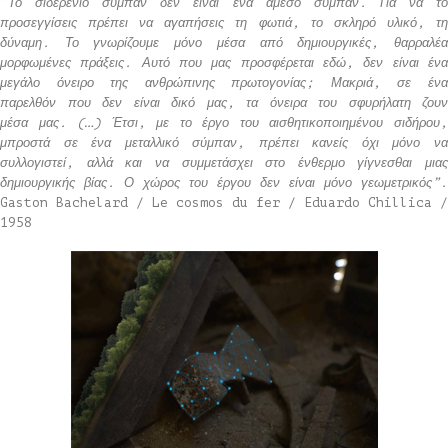
“Το σιδερένιο σύμπαν δεν είναι ένα άμεσο σύμπαν. Για να το
προσεγγίσεις πρέπει να αγαπήσεις τη φωτιά, το σκληρό υλικό, τη
δύναμη. Το γνωρίζουμε μόνο μέσα από δημιουργικές, θαρραλέα
μορφωμένες πράξεις. Αυτό που μας προσφέρεται εδώ, δεν είναι ένα
μεγάλο όνειρο της ανθρώπινης πρωτογονίας; Μακριά, σε ένα
παρελθόν που δεν είναι δικό μας, τα όνειρα του σφυρήλατη ζουν
μέσα μας. (…) Έτσι, με το έργο του αισθητικοποιημένου σιδήρου,
μπροστά σε ένα μεταλλικό σύμπαν, πρέπει κανείς όχι μόνο να
συλλογιστεί, αλλά και να συμμετάσχει στο ένθερμο γίγνεσθαι μιας
δημιουργικής βίας. Ο χώρος του έργου δεν είναι μόνο γεωμετρικός”.
Gaston Bachelard / Le cosmos du fer / Eduardo Chillica /
1958