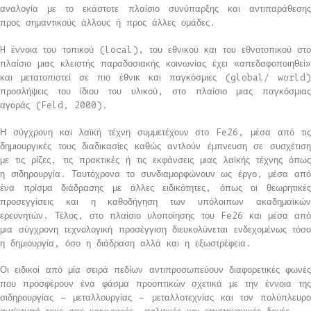
αναλογία με το εκάστοτε πλαίσιο συνύπαρξης και αντιπαράθεσης
προς σημαντικούς άλλους ή προς άλλες ομάδες.
H έννοια του τοπικού (local), του εθνικού και του εθνοτοπικού στο
πλαίσιο μιας κλειστής παραδοσιακής κοινωνίας έχει «απεδαφοποιηθεί»
και μετατοπιστεί σε πιο έθνικ και παγκόσμιες (global/ world)
προσλήψεις του ίδιου του υλικού, στο πλαίσιο μιας παγκόσμιας
αγοράς (Feld, 2000).
Η σύγχρονη και λαϊκή τέχνη συμμετέχουν στο Fe26, μέσα από τις
δημιουργικές τους διαδικασίες καθώς αντλούν έμπνευση σε συσχέτιση
με τις ρίζες, τις πρακτικές ή τις εκφάνσεις μιας λαϊκής τέχνης όπως
η σιδηρουργία. Ταυτόχρονα το συνδιαμορφώνουν ως έργο, μέσα από
ένα πρίσμα διάδρασης με άλλες ειδικότητες, όπως οι θεωρητικές
προσεγγίσεις και η καθοδήγηση των υπόλοιπων ακαδημαϊκών
ερευνητών. Τέλος, στο πλαίσιο υλοποίησης του Fe26 και μέσα από
μια σύγχρονη τεχνολογική προσέγγιση διευκολύνεται ενδεχομένως τόσο
η δημιουργία, όσο η διάδραση αλλά και η εξωστρέφεια.
Οι ειδικοί από μία σειρά πεδίων αντιπροσωπεύουν διαφορετικές φωνές
που προσφέρουν ένα φάσμα προοπτικών σχετικά με την έννοια της
σιδηρουργίας – μεταλλουργίας – μεταλλοτεχνίας και τον πολύπλευρο