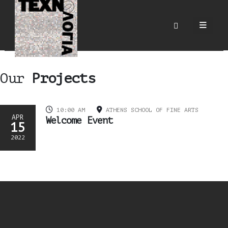
Events
HOME
EVENTS
Our
Projects
10:00 AM
ATHENS SCHOOL OF FINE ARTS
APR
Welcome Event
15
2022