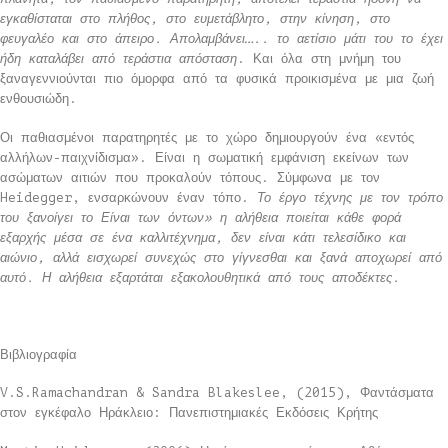
εγκαθίσταται στο πλήθος, στο ευμετάβλητο, στην κίνηση, στο
φευγαλέο και στο άπειρο. Απολαμβάνει….. το αετίσιο μάτι του το έχει
ήδη καταλάβει από τεράστια απόσταση
. Και όλα στη μνήμη του
ξαναγεννιούνται πιο όμορφα από τα φυσικά προικισμένα με μια ζωή
ενθουσιώδη.
Οι παθιασμένοι παρατηρητές με το χώρο δημιουργούν ένα «εντός
αλλήλων-παιχνίδισμα». Είναι η σωματική εμφάνιση εκείνων των
ασώματων αιτιών που προκαλούν τόπους. Σύμφωνα με τον
Heidegger, ενσαρκώνουν έναν τόπο.
Το έργο τέχνης με τον τρόπο
του ξανοίγει το Είναι των όντων» η αλήθεια ποιείται κάθε φορά
εξαρχής μέσα σε ένα καλλιτέχνημα, δεν είναι κάτι τελεσίδικο και
αιώνιο, αλλά εισχωρεί συνεχώς στο γίγνεσθαι και ξανά αποχωρεί από
αυτό. Η αλήθεια εξαρτάται εξακολουθητικά από τους αποδέκτες.
Βιβλιογραφία
V.S.Ramachandran & Sandra Blakeslee, (2015), Φαντάσματα
στον εγκέφαλο Ηράκλειο: Πανεπιστημιακές Εκδόσεις Κρήτης