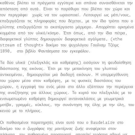
καθένας βλέπει τα πράγματα εγγύτερα και σπάνια συναισθάνεται την
απόσταση από αυτά. Είναι το παράθυρο που βλέπει τον χώρο και
τον περιγράφει χωρίς να τον ωραιοποιεί. Λειτουργεί ως μάτι/νους,
επεξεργάζεται τις πληροφορίες που δέχεται, με τον ίδιο τρόπο που ο
γλύπτης επεξεργάζεται το ακατέργαστο μάρμαρο. Απορρίπτει ορισμένα
κομμάτια από τον υλικό/κόσμο. Έτσι όπως, από την ίδια πέτρα,
διαφορετικοί γλύπτες δημιουργούν διαφορετικά αγάλματα, («the
stream of thought» δοκίμιο του ψυχολόγου Γουίλιαμ Τζέιμς
1890, στο βιβλίο
Φαντάσματα του εγκεφάλου.
Τα δύο υλικά (πλεξιγκλάς και καθρέφτης) εισάγουν τη ψευδαίσθηση
διάσπασης της εικόνας. Έτσι με την μετακίνηση του γλυπτού
αντικειμένου, δημιουργείται μια διαδοχή εικόνων. Η υπερμεγέθυνση
του χώρου μέσα στον καθρέφτη, με τις φυσικές διαστάσεις του
χώρου, η εγγραφή του ενός μέσα στο άλλο εξάπτουν την περιέργεια
της αναζήτησης για άλλους χώρους. Το κυρτό του πλεξιγκλάς με το
ενσωματωμένο καθρέφτη δημιουργεί αντανακλάσεις με γεωμετρικά
μοτίβα, γραμμές, κύκλους, την συνάντηση της ύλης με την ύλη, του
κενού με το πλήρους.
Οι παθιασμένοι παρατηρητές είναι αυτό που ο Baudelaire στο
δοκίμιο του
ο
ζωγράφος της μοντέρνας ζωής
αναφέρεται
στον
πλάνητα, τον παθιασμένο παρατηρητή, αποτελεί τεράστια ηδονή να