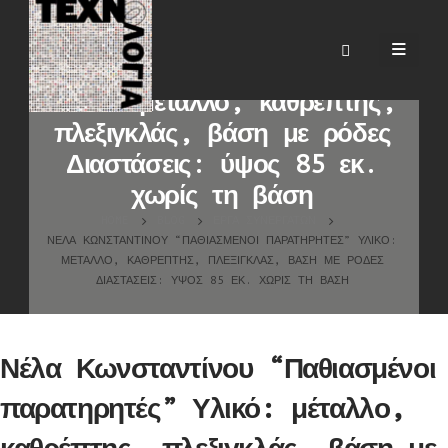
Νέλα Κωνσταντίνου
“Παθιασμένοι παρατηρητές”
Υλικό: μέταλλο, καθρέπτης,
πλεξιγκλάς, βάση με ρόδες
Διαστάσεις: ύψος 85 εκ.
χωρίς τη βάση
HOME
BLOG
ΈΡΓΑ ΣΥΝΕΡΓΑΤΏΝ
ΝΈΛΑ ΚΩΝΣΤΑΝΤΊΝΟΥ “ΠΑΘΙΑΣΜΈΝΟΙ ΠΑΡΑΤΗΡΗΤΈΣ” ΥΛΙΚΌ:
ΜΈΤΑΛΛΟ, ΚΑΘΡΈΠΤΗΣ, ΠΛΕΞΙΓΚΛΆΣ, ΒΆΣΗ ΜΕ ΡΌΔΕΣ
ΔΙΑΣΤΆΣΕΙΣ: ΎΨΟΣ 85 ΕΚ. ΧΩΡΊΣ ΤΗ ΒΆΣΗ
Νέλα Κωνσταντίνου “Παθιασμένοι
παρατηρητές” Υλικό: μέταλλο,