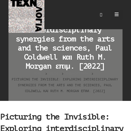
Picturing the Invisible:
Exploring
interdisciplinary
synergies from the arts
and the sciences, Paul
Coldwell και Ruth M.
Morgan επιμ. [2022]
HOME
BLOG
ΒΙΒΛΙΟΓΡΑΦΊΑ
PICTURING THE INVISIBLE: EXPLORING INTERDISCIPLINARY
SYNERGIES FROM THE ARTS AND THE SCIENCES, PAUL
COLDWELL ΚΑΙ RUTH M. MORGAN ΕΠΙΜ. [2022]
Picturing the Invisible:
Exploring interdisciplinary