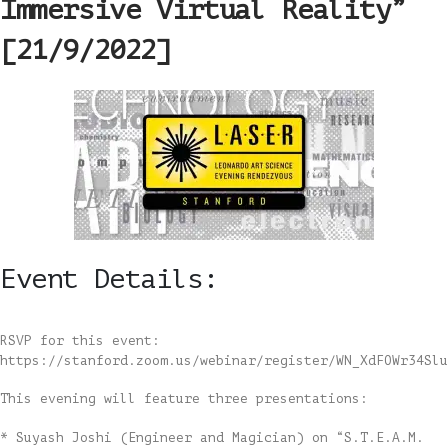
Immersive Virtual Reality”
[21/9/2022]
Event Details:
RSVP for this event:
https://stanford.zoom.us/webinar/register/WN_XdFOWr34Slu
This evening will feature three presentations:
* Suyash Joshi (Engineer and Magician) on “S.T.E.A.M.