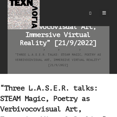
“Three L.A.S.E.R. talks:
STEAM Magic, Poetry as
Verbivocovisual Art,
Immersive Virtual
Reality” [21/9/2022]
HOME
BLOG
ΣΥΝΈΔΡΙΑ
“THREE L.A.S.E.R. TALKS: STEAM MAGIC, POETRY AS
VERBIVOCOVISUAL ART, IMMERSIVE VIRTUAL REALITY”
[21/9/2022]
“Three L.A.S.E.R. talks:
STEAM Magic, Poetry as
Verbivocovisual Art,