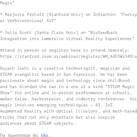
Magic”
* Marjorie Perloff (Stanford Univ) on Infrathin: “Poetry
as Verbivocovisual ArT”
* Julia Scott (Santa Clara Univ) on “Biofeedback
Integration into immersive Virtual Reality Experiences”
Attend in person or register here to attend remotely:
https://stanford.zoom.us/webinar/register/WN_XdFOWr34Slu
Suyash Joshi is a creative technologist, magician and
STEAM evangelist based in San Francisco. He has been
passionate about magic and technology since childhood
and has blended the two in a one of a kind “STEAM Magic
Show” for online and in-person performance at schools,
maker faire, hackerspaces, and industry conferences. His
magic involves emerging technologies – AI, IoT,
Augmented Reality with optical illusions, and math-based
tricks that not only entertain but also inspire
audiences about STEAM subjects.
Για περισσότερα δες
εδώ
.