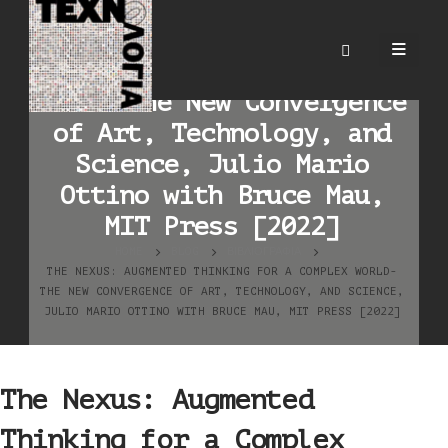
The Nexus: Augmented
Thinking for a Complex
World-The New Convergence
of Art, Technology, and
Science, Julio Mario
Ottino with Bruce Mau,
MIT Press [2022]
HOME
BLOG
ΒΙΒΛΙΟΓΡΑΦΊΑ
THE NEXUS: AUGMENTED THINKING FOR A COMPLEX WORLD-
THE NEW CONVERGENCE OF ART, TECHNOLOGY, AND SCIENCE,
JULIO MARIO OTTINO WITH BRUCE MAU, MIT PRESS [2022]
The Nexus: Augmented
Thinking for a Complex