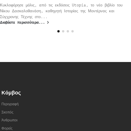
Κυκλοφόρησε μόλις, από τις εκδόσεις Utopia, το νέο βιβλίο του
Νίκου Δασκαλοθανάση, καθηγητή Ιστορίας της Μοντέρνας και
Σύγχρονης Τέχνης στο...
Διαβάστε περισσότερα...
Κόμβος
Περιγραφή
Σκοπός
Άνθρωποι
Φορείς