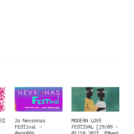
ΕΣ
2ο Νevronas
MODERN LOVE
FESTival –
FESTIVAL [29/09 –
Φεστιβάλ
01/10 2023, Εθνικό