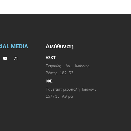
IAL MEDIA
Διεύθυνση
ΑΣΚΤ
Πειραιώς, Αγ. Ιωάννης
Ρέντης 182 33
ΙΦΕ
Πανεπιστημιούπολη Ιλισίων,
15771, Αθήνα