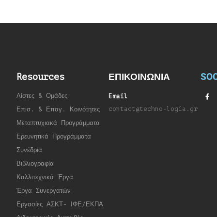
SOC
Resources
ΕΠΙΚΟΙΝΩΝΙΑ
Λίστες & Ομάδες
Email
contact@techno-logia.gr
Επισ. & Επαγ. Κοινότητες
Μεταπτυχιακά Προγράμματα
Ερευνητικά Προγράμματα
Συνέδρια
Βιβλιογραφία
Καλλιτεχνικά Έργα
Έργα Συνεργατώ
ν
Εργασίες ΑΣΚΤ- ΙΦΕ/ΕΚΠΑ