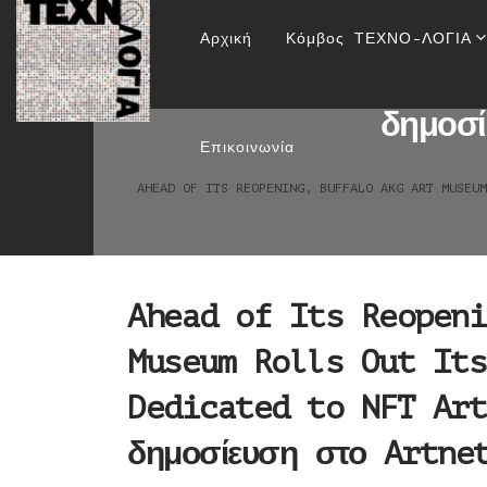
Ahead of Its Reopen
Αρχική
Κόμβος ΤΕΧΝΟ-ΛΟΓΙΑ
Online Exhibitio
δημοσ
Επικοινωνία
AHEAD OF ITS REOPENING, BUFFALO AKG ART MUSEU
Ahead of Its Reopeni
Museum Rolls Out Its
Dedicated to NFT Art
δημοσίευση στο Artne