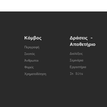
Κόμβος
Δράσεις -
Αποθετήριο
Περιγραφή
Διαλέξεις
Σκοπός
Σεμινάρια
Άνθρωποι
Εργαστήρια
Φορείς
In Situ
Χρηματοδότηση