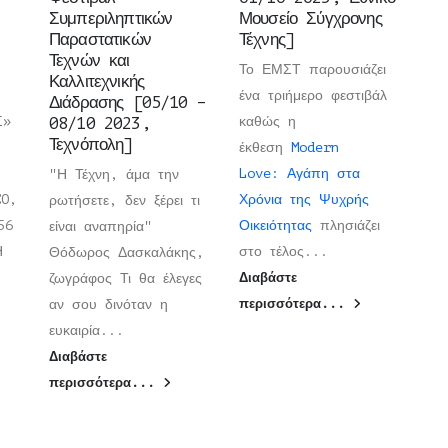
Συμπεριληπτικών
Μουσείο Σύγχρονης
Παραστατικών
Τέχνης]
Τεχνών και
Το ΕΜΣΤ παρουσιάζει
Καλλιτεχνικής
ένα τριήμερο φεστιβάλ
Διάδρασης [05/10 –
Σ»
08/10 2023,
καθώς η
Τεχνόπολη]
έκθεση
Modern
Love: Αγάπη στα
"Η Τέχνη, άμα την
CO,
Χρόνια της Ψυχρής
ρωτήσετε, δεν ξέρει τι
56
Οικειότητας
πλησιάζει
είναι αναπηρία"
ΡΗ
στο τέλος...
Θόδωρος Δασκαλάκης,
ζωγράφος Τι θα έλεγες
Διαβάστε
αν σου δινόταν η
περισσότερα...
ευκαιρία...
Διαβάστε
περισσότερα...