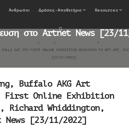
ing, Buffalo AKG Art Museum
Άνθρωποι
Δράσεις-Αποθετήριο
Resources
n Dedicated to NFT Art, Ric
ίευση στο Artnet News [23/11
HOME
BLOG
ΚΑΛΛΙΤΕΧΝΙΚΆ ΈΡΓΑ
M ROLLS OUT ITS FIRST ONLINE EXHIBITION DEDICATED TO NFT ART, R
[23/11/2022]
ng, Buffalo AKG Art
 First Online Exhibition
, Richard Whiddington,
t News [23/11/2022]