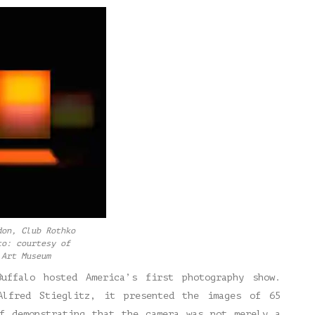
don, Club Rothko
to: courtesy of
 Art Museum
uffalo hosted America’s first photography show.
Alfred Stieglitz, it presented the images of 65
of demonstrating that the camera was not merely a