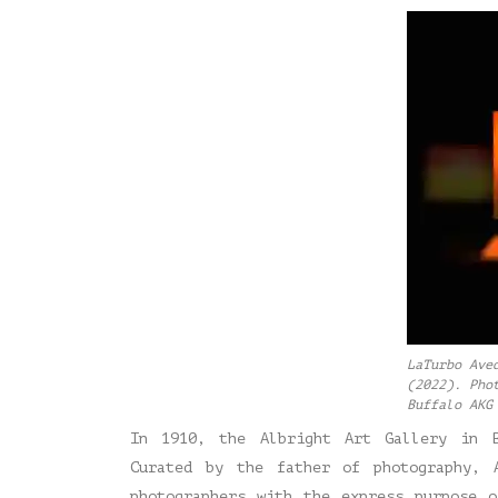
LaTurbo Ave
(2022). Pho
Buffalo AKG
In 1910, the Albright Art Gallery in B
Curated by the father of photography, 
photographers with the express purpose 