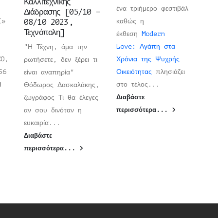
Καλλιτεχνικής
ένα τριήμερο φεστιβάλ
Διάδρασης [05/10 –
Σ»
08/10 2023,
καθώς η
Τεχνόπολη]
έκθεση
Modern
Love: Αγάπη στα
"Η Τέχνη, άμα την
CO,
Χρόνια της Ψυχρής
ρωτήσετε, δεν ξέρει τι
56
Οικειότητας
πλησιάζει
είναι αναπηρία"
ΡΗ
στο τέλος...
Θόδωρος Δασκαλάκης,
ζωγράφος Τι θα έλεγες
Διαβάστε
αν σου δινόταν η
περισσότερα...
ευκαιρία...
Διαβάστε
περισσότερα...