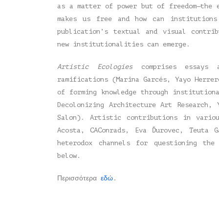
as a matter of power but of freedom—the 
makes us free and how can institutions
publication’s textual and visual contri
new institutionalities can emerge.
Artistic Ecologies
comprises essays a
ramifications (Marina Garcés, Yayo Herrer
of forming knowledge through institution
Decolonizing Architecture Art Research, 
Salon). Artistic contributions in vario
Acosta, CAConrads, Eva Ďurovec, Teuta G
heterodox channels for questioning the
below.
Περισσότερα
εδώ
.