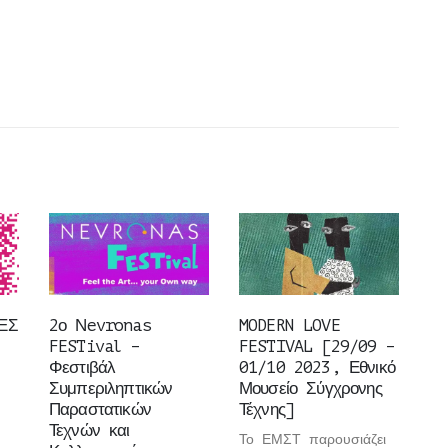
ΕΣ
2ο Νevronas
MODERN LOVE
FESTival –
FESTIVAL [29/09 –
Φεστιβάλ
01/10 2023, Εθνικό
Συμπεριληπτικών
Μουσείο Σύγχρονης
Παραστατικών
Τέχνης]
Τεχνών και
Το ΕΜΣΤ παρουσιάζει