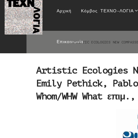
Artistic Ecologies
Αρχική
Κόμβος ΤΕΧΝΟ-ΛΟΓΙΑ
Martínez και How
Επικοινωνία
ARTISTIC ECOLOGIES NEW COMPASS
Artistic Ecologies N
Emily Pethick, Pablo
Whom/WHW What επιμ.,