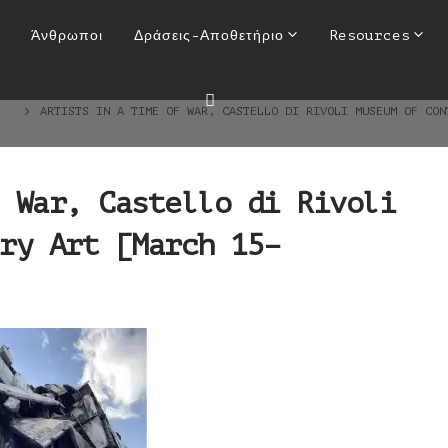
 War, Castello di Rivoli Mu
Άνθρωποι
Δράσεις-Αποθετήριο
Resources
t [March 15–November 19, 20
ΓΑ
ARTISTS IN A TIME OF WAR, CASTELLO DI RIVOLI MUSEUM OF CON
 War, Castello di Rivoli
ry Art [March 15–