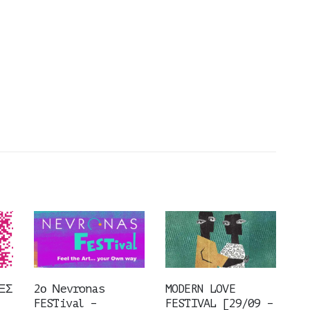
ΕΣ
2ο Νevronas
MODERN LOVE
FESTival –
FESTIVAL [29/09 –