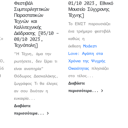
Φεστιβάλ
01/10 2023, Εθνικό
Συμπεριληπτικών
Μουσείο Σύγχρονης
Παραστατικών
Τέχνης]
Τεχνών και
Το ΕΜΣΤ παρουσιάζει
Καλλιτεχνικής
ένα τριήμερο φεστιβάλ
Διάδρασης [05/10 –
Σ»
08/10 2023,
καθώς η
Τεχνόπολη]
έκθεση
Modern
Love: Αγάπη στα
"Η Τέχνη, άμα την
CO,
Χρόνια της Ψυχρής
ρωτήσετε, δεν ξέρει τι
56
Οικειότητας
πλησιάζει
είναι αναπηρία"
ΡΗ
στο τέλος...
Θόδωρος Δασκαλάκης,
ζωγράφος Τι θα έλεγες
Διαβάστε
αν σου δινόταν η
περισσότερα...
ευκαιρία...
Διαβάστε
περισσότερα...