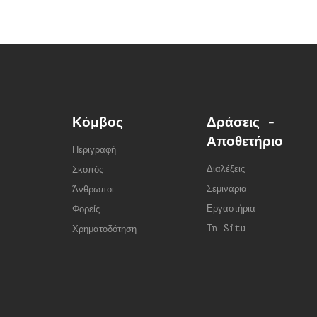
Κόμβος
Δράσεις -
Αποθετήριο
Περιγραφή
Διαλέξεις
Σκοπός
Σεμινάρια
Άνθρωποι
Εργαστήρια
Φορείς
In Situ
Χρηματοδότηση