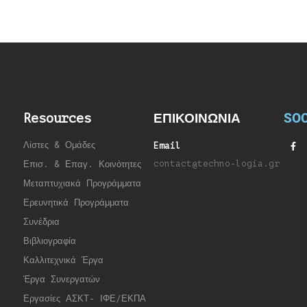
SOC
Resources
ΕΠΙΚΟΙΝΩΝΙΑ
Λίστες & Ομάδες
Email
contact@techno-logia.gr
Επισ. & Επαγ. Κοινότητες
Μεταπτυχιακά Προγράμματα
Ερευνητικά Προγράμματα
Συνέδρια
Βιβλιογραφία
Καλλιτεχνικά Έργα
Έργα Συνεργατώ
ν
Εργασίες ΑΣΚΤ- ΙΦΕ/ΕΚΠΑ