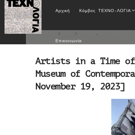
Artists in a Time of
Αρχική
Κόμβος ΤΕΧΝΟ-ΛΟΓΙΑ
Ar
HOME
BLOG
ΕΙΔΉΣΕΙΣ
,
ΚΑΛΛΙΤΕΧΝΙΚΆ ΈΡ
Επικοινωνία
Artists in a Time of
Museum of Contempora
November 19, 2023]