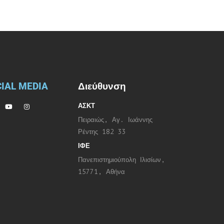
IAL MEDIA
Διεύθυνση
ΑΣΚΤ
Πειραιώς, Αγ. Ιωάννης
Ρέντης 182 33
ΙΦΕ
Πανεπιστημιούπολη Ιλισίων,
15771, Αθήνα