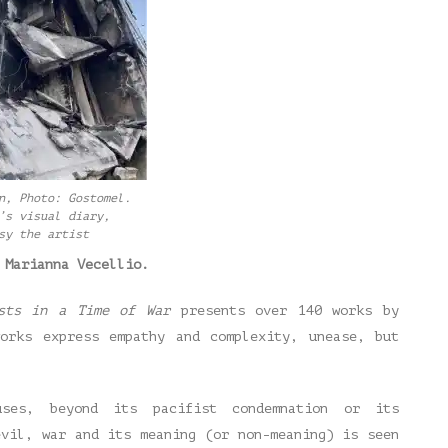
n, Photo: Gostomel.
’s visual diary,
sy the artist
 Marianna Vecellio.
sts in a Time of War
presents over 140 works by
orks express empathy and complexity, unease, but
uses, beyond its pacifist condemnation or its
evil, war and its meaning (or non-meaning) is seen