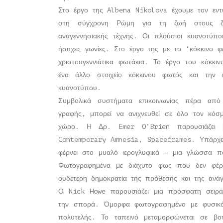
Στο έργο της Albena Nikolova έχουμε τον εντ
στη σύγχρονη Ρώμη για τη ζωή στους δρό
αναγεννησιακής τέχνης. Οι πλούσιοι κυανοτύποι
ήσυχες γωνίες. Στο έργο της με το ‘κόκκινο 
χριστουγεννιάτικα φωτάκια. Το έργο του κόκκι
ένα άλλο στοιχείο κόκκινου φωτός και την ι
κυανοτύπου.
Συμβολικά συστήματα επικοινωνίας πέρα απ
γραφής, μπορεί να ανιχνευθεί σε όλο τον κόσ
χώρο. Η Δρ. Emer O’Brien παρουσιάζει μ
Contemporary Amnesia, Spaceframes. Υπάρχει
φέρνει στο μυαλό ιερογλυφικά – μια γλώσσα π
Φωτογραφημένα με διάχυτο φως που δεν φέρει
ουδέτερη δημοκρατία της πρόθεσης και της ανά
Ο Nick Howe παρουσιάζει μια πρόσφατη σειρ
την σπορά. Όμορφα φωτογραφημένο με φυσικό
πολυτελής. Το ταπεινό μεταμορφώνεται σε βοτ