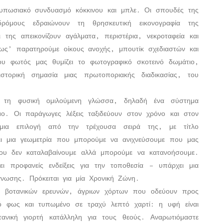
υπωσιακό συνδυασμό κόκκινου και μπλε. Οι σπουδές της
μους εδραιώνουν τη θρησκευτική εικονογραφία της
 της απεικονίζουν αγάλματα, περιστέρια, νεκροταφεία και
φως’ παρατηρούμε οίκους ανοχής, μπουτίκ σχεδιαστών και
νου φωτός μας θυμίζει το φωτογραφικό σκοτεινό δωμάτιο,
στορική σημασία μιας πρωτοποριακής διαδικασίας, του
ό τη φυσική ομιλούμενη γλώσσα, δηλαδή ένα σύστημα
μο. Οι παράγωγες λέξεις ταξιδεύουν στον χρόνο και στον
ια επιλογή από την τρέχουσα σειρά της, με τίτλο
 μια γεωμετρία που μπορούμε να ανιχνεύσουμε που μας
ου δεν καταλαβαίνουμε αλλά μπορούμε να κατανοήσουμε.
 προφανείς ενδείξεις για την τοποθεσία – υπάρχει μια
γνωσης. Πρόκειται για μία Χρονική Ζώνη.
ά βοτανικών ερευνών, άγριων χόρτων που οδεύουν προς
 φως και τυπωμένο σε τραχύ λεπτό χαρτί: η υφή είναι
ανική γιορτή κατάλληλη για τους θεούς. Αναρωτιόμαστε