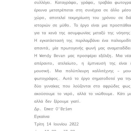
συλλέγει. Καταγράφει, γράφει, τραβάει φωτογρα
έρευνα μετατρέπεται στη συνέχεια σε άλλο μέσ
χώρο, αποτελεί τεκμηρίωση του χρόνου σε δι
ιστοριών σε μύθο. Το έργο είναι μια προσπάθει
για τα κενά της ασυμφωνίας μεταξύ της νόησης
Η εγκατάστασή της περιλαμβάνει ένα παλιομοδ
απαντά, μία πρωτογενής φωνή μας αναμεταδίδει
Η Wendy Bevan μας προσφέρει εξέλιξη. Μια νέα
απέραντο, ατελείωτο, η έμπνευσή της είναι
μουσική. Μια πολύπλευρη καλλιτέχνης – μουσ
φωτογράφος. Αυτό το έργο σηματοδοτεί για την
δύο γυναίκες που λούζονται στο αφρώδες φω
ακούσουμε το νερό, αλλά το νιώθουμε. Κάτι μυ
αλλά δεν ξέρουμε γιατί.
Δρ. Emer O’Brien
Εγκαίνια
Τρίτη 14 Ιουνίου 2022