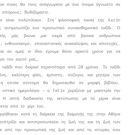
και ποιος θα τους αναγνωρίσει με ένα όνομα άγνωστο σε
 σπόρους; Βυθιζόμαστε.
ι είναι πολύπλοκοι. Στη φιλοσοφική ταινία της Karin
αντιμετωπίζει ένα προσωπικό συναισθηματικό ταξίδι. Ο
στής μάς βιώνει μια σειρά από βασικά ανθρώπινα
 ενθουσιασμό, επαναστατικές ανακαλύψεις και αποτυχίες.
ται αν εμείς οι ίδιοι έχουμε θέσει αρκετό χρόνο για να
για τον εαυτό μας…
ταξίδι που διαρκεί περισσότερο από 20 χρόνια. Το ταξίδι
νη, καλύτερη φίλη, έμπιστη, σύζυγος και μητέρα των
η οποία σύντομα θα δημοσιευθεί σε μορφή βιβλίου.
οπτικό ημερολόγιο – ο Felix χειρίζεται με μαεστρία την
 Η απτή διαδικασία της εκτύπωσης με τα χέρια είναι
εται από το χέρι του.
γήθηκαν κατά τη διάρκεια της διαμονής της στην Αθήνα
τοπτρίζει και αντιπροσωπεύει τη ζωή της και τη ζωή των
ι από την προσωπική της ζωή και από τις ιστορίες που