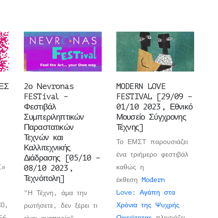
ΕΣ
2ο Νevronas
MODERN LOVE
FESTival –
FESTIVAL [29/09 –
Φεστιβάλ
01/10 2023, Εθνικό
Συμπεριληπτικών
Μουσείο Σύγχρονης
Παραστατικών
Τέχνης]
Τεχνών και
Το ΕΜΣΤ παρουσιάζει
Καλλιτεχνικής
ένα τριήμερο φεστιβάλ
Διάδρασης [05/10 –
Σ»
08/10 2023,
καθώς η
Τεχνόπολη]
έκθεση
Modern
Love: Αγάπη στα
"Η Τέχνη, άμα την
CO,
Χρόνια της Ψυχρής
ρωτήσετε, δεν ξέρει τι
56
Οικειότητας
πλησιάζει