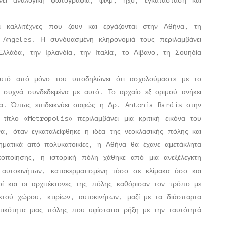
ει αναλογική φωτογραφία, φιλμ, ήχο, εγκατάσταση και
ι καλλιτέχνες που ζουν και εργάζονται στην Αθήνα, τη
Angeles. Η συνδυασμένη κληρονομιά τους περιλαμβάνει
λλάδα, την Ιρλανδία, την Ιταλία, το Λίβανο, τη Σουηδία
αυτό από μόνο του υποδηλώνει ότι ασχολούμαστε με το
 συχνά συνδεδεμένα με αυτό. Το αρχαίο εξ οριμού ανήκει
ια. Όπως επιδεικνύει σαφώς η Δρ. Antonia Bardis στην
τίτλο «Metropolis» περιλαμβάνει μια κριτική εικόνα του
α, όταν εγκαταλείφθηκε η ιδέα της νεοκλασικής πόλης και
τηματικά από πολυκατοικίες, η Αθήνα θα έχανε αμετάκλητα
οποίησης, η ιστορική πόλη χάθηκε από μια ανεξέλεγκτη
 αυτοκινήτων, κατακερματισμένη τόσο σε κλίμακα όσο και
οί και οι αρχιτέκτονες της πόλης καθόρισαν τον τρόπο με
ικτού χώρου, κτιρίων, αυτοκινήτων, μαζί με τα διάσπαρτα
τικότητα μιας πόλης που υφίσταται ρήξη με την ταυτότητά