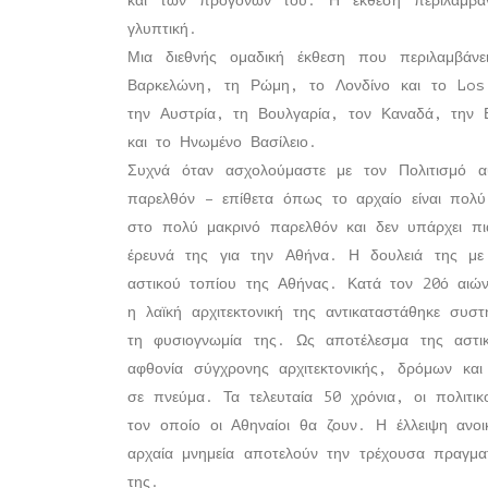
και των προγόνων του. Η έκθεση περιλαμβάν
γλυπτική.
Μια διεθνής ομαδική έκθεση που περιλαμβάνε
Βαρκελώνη, τη Ρώμη, το Λονδίνο και το Los 
την Αυστρία, τη Βουλγαρία, τον Καναδά, την Ε
και το Ηνωμένο Βασίλειο.
Συχνά όταν ασχολούμαστε με τον Πολιτισμό 
παρελθόν – επίθετα όπως το αρχαίο είναι πολύ
στο πολύ μακρινό παρελθόν και δεν υπάρχει π
έρευνά της για την Αθήνα. Η δουλειά της με 
αστικού τοπίου της Αθήνας. Κατά τον 20ό αιών
η λαϊκή αρχιτεκτονική της αντικαταστάθηκε συσ
τη φυσιογνωμία της. Ως αποτέλεσμα της αστικ
αφθονία σύγχρονης αρχιτεκτονικής, δρόμων και
σε πνεύμα. Τα τελευταία 50 χρόνια, οι πολιτικ
τον οποίο οι Αθηναίοι θα ζουν. Η έλλειψη ανο
αρχαία μνημεία αποτελούν την τρέχουσα πραγμα
της.