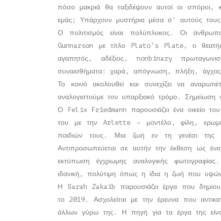
πόσο μακριά θα ταξιδέψουν αυτοί οι σπόροι, 
εμάς; Υπάρχουν μυστήρια μέσα σ’ αυτούς τους
Ο πολιτισμός είναι πολύπλοκος. Οι άνθρωπο
Gunnarson με τίτλο Plato’s Plate, ο θεατής 
αγαπητός, αδέξιος, nonbinary πρωταγωνι
συναισθήματα: χαρά, απόγνωση, πλήξη, άγχος,
Το κοινό ακολουθεί και συνεχίζει να αναρωτιέ
αναλογιστούμε τον υπαρξιακό τρόμο. Σημείωση 
Ο Felix Friedmann παρουσιάζει ένα οικείο του 
του με την Arlette – μοντέλο, φίλη, ερωμέ
παιδιών τους. Μια ζωή εν τη γενέσι της 
Αντιπροσωπεύεται σε αυτήν την έκθεση ως ένα 
εκτύπωση έγχρωμης αναλογικής φωτογραφίας.
ιδανική, πολύτιμη όπως η ίδια η ζωή που υψών
Η Sarah Zakaib παρουσιάζει έργα που δημιουρ
το 2019. Ασχολείται με την έρευνα που αντικα
άλλων γύρω της. Η πηγή για τα έργα της είνα