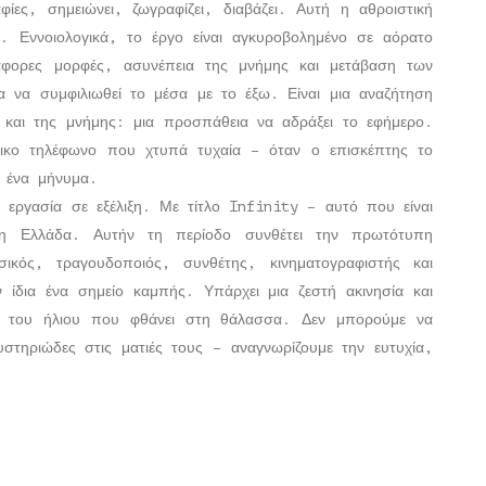
φίες, σημειώνει, ζωγραφίζει, διαβάζει. Αυτή η αθροιστική
ο. Εννοιολογικά, το έργο είναι αγκυροβολημένο σε αόρατο
άφορες μορφές, ασυνέπεια της μνήμης και μετάβαση των
α να συμφιλιωθεί το μέσα με το έξω. Είναι μια αναζήτηση
 και της μνήμης: μια προσπάθεια να αδράξει το εφήμερο.
ίτικο τηλέφωνο που χτυπά τυχαία – όταν ο επισκέπτης το
 ένα μήνυμα.
 εργασία σε εξέλιξη. Με τίτλο Infinity – αυτό που είναι
 η Ελλάδα. Αυτήν τη περίοδο συνθέτει την πρωτότυπη
ικός, τραγουδοποιός, συνθέτης, κινηματογραφιστής και
 ίδια ένα σημείο καμπής. Υπάρχει μια ζεστή ακινησία και
ς του ήλιου που φθάνει στη θάλασσα. Δεν μπορούμε να
στηριώδες στις ματιές τους – αναγνωρίζουμε την ευτυχία,