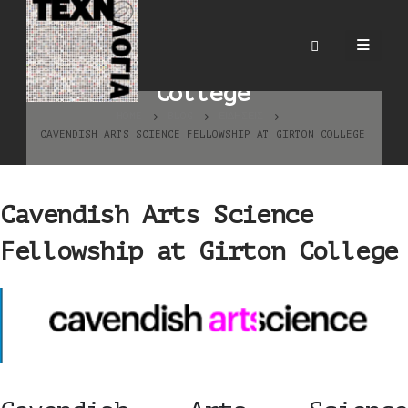
Cavendish Arts Science
Fellowship at Girton
College
HOME
BLOG
ΕΙΔΉΣΕΙΣ
CAVENDISH ARTS SCIENCE FELLOWSHIP AT GIRTON COLLEGE
Cavendish Arts Science
Fellowship at Girton College