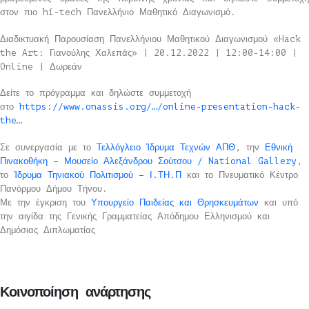
στον πιο hi-tech Πανελλήνιο Μαθητικό Διαγωνισμό.
Διαδικτυακή Παρουσίαση Πανελλήνιου Μαθητικού Διαγωνισμού «Hack
the Art: Γιανούλης Χαλεπάς» | 20.12.2022 | 12:00-14:00 |
Online | Δωρεάν
Δείτε το πρόγραμμα και δηλώστε συμμετοχή
στο
https://www.onassis.org/…/online-presentation-hack-
the…
Σε συνεργασία με το
Τελλόγλειο Ίδρυμα Τεχνών ΑΠΘ
, την
Εθνική
Πινακοθήκη – Μουσείο Αλεξάνδρου Σούτσου / National Gallery
,
το
Ίδρυμα Τηνιακού Πολιτισμού – Ι.ΤΗ.Π
και το Πνευματικό Κέντρο
Πανόρμου Δήμου Τήνου.
Με την έγκριση του
Υπουργείο Παιδείας και Θρησκευμάτων
και υπό
την αιγίδα της Γενικής Γραμματείας Απόδημου Ελληνισμού και
Δημόσιας Διπλωματίας
Κοινοποίηση ανάρτησης