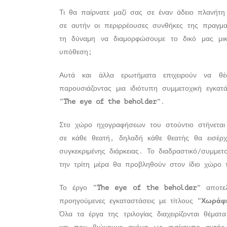
Τι θα παίρνατε μαζί σας σε έναν άδειο πλανήτη
σε αυτήν οι περιρρέουσες συνθήκες της πραγμ
τη δύναμη να διαμορφώσουμε το δικό μας μικ
υπόθεση;
Αυτά και άλλα ερωτήματα επιχειρούν να θέ
παρουσιάζοντας μια ιδιότυπη συμμετοχική εγκα
“
The
eye
of
the
beholder
”.
Στο χώρο ηχογραφήσεων του στούντιο στήνεται
σε κάθε θεατή, δηλαδή κάθε θεατής θα εισέρχ
συγκεκριμένης διάρκειας. Το διαδραστικό/συμμε
την τρίτη μέρα θα προβληθούν στον ίδιο χώρο 
Το έργο “
The
eye
of
the
beholder
” αποτε
προηγούμενες εγκαταστάσεις με τίτλους “
Χωράφ
Όλα τα έργα της τριλογίας διαχειρίζονται θέ