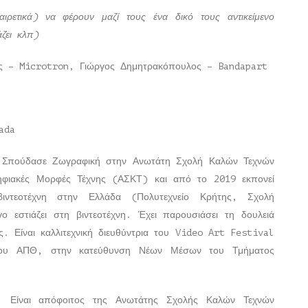
αιρετικά) να φέρουν μαζί τους ένα δικό τους αντικείμενο
ζει κλπ)
ης – Microtron, Γιώργος Δημητρακόπουλος – Bandapart
ada
. Σπούδασε Ζωγραφική στην Ανωτάτη Σχολή Καλών Τεχνών
ηφιακές Μορφές Τέχνης (ΑΣΚΤ) και από το 2019 εκπονεί
ιντεοτέχνη στην Ελλάδα (Πολυτεχνείο Κρήτης, Σχολή
ο εστιάζει στη βιντεοτέχνη. Έχει παρουσιάσει τη δουλειά
ς. Είναι καλλιτεχνική διευθύντρια του Video Art Festival
του ΑΠΘ, στην κατεύθυνση Νέων Μέσων του Τμήματος
. Είναι απόφοιτος της Ανωτάτης Σχολής Καλών Τεχνών