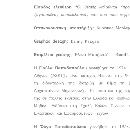
Είσοδος ελεύθερη
*Οι θεατές καλούνται (προ
(αγαπημένο, σουρεαλιστικό, κάτι που τους εκφρά
Οπτικακουστική υποστήριξη:
Κυριάκος Μαρίν
Graphic
design
:
Danny Kargas
Επιμέλεια γεύσης
: Έλενα Μποζαντζή – Mamell
Η
Γιούλα Παπαδοπούλου
γεννήθηκε το 1974
Αθήνας (ΑΣΚΤ), είναι κάτοχος Master στις Ψ
τη διδακτορική της διατριβή με θέμα τη β
Αρχιτεκτόνων Μηχανικών). Το εικαστικό της έργ
της σε πολλές εκθέσεις στην Ελλάδα και διεθνώ
Μηδέν. Διδάσκει στη Σχολή Καλών Τεχνών 
Εικαστικών και Εφαρμοσμένων Τεχνών.
Η
Όλγα Παπαδοπούλου
γεννήθηκε το 1977