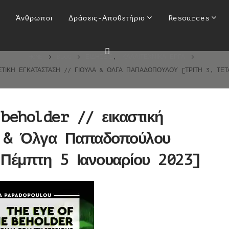
e beholder // εικαστική εγκα
Άνθρωποι
Δράσεις-Αποθετήριο
Resources
[Τρίτη 3, Τετάρτη 4 & Πέμπτη
HOME
BLOG
ΕΙΔΉΣΕΙΣ
,
ΚΑΛΛΙΤΕΧΝΙΚΆ ΈΡΓΑ
ΑΣΤΙΚΉ ΕΓΚΑΤΆΣΤΑΣΗ // ΓΙΟΎΛΑ & ΌΛΓΑ ΠΑΠΑΔΟΠΟΎΛΟΥ [ΤΡΊΤΗ 3, ΤΕ
beholder // εικαστική
α & Όλγα Παπαδοπούλου
 Πέμπτη 5 Ιανουαρίου 2023]