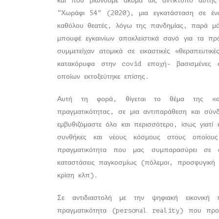
και που βιώνουμε ακόμα ως αντίκτυπο αυτής
“Χωράφι 54” (2020), μια εγκατάσταση σε έν
καθόλου θεατές, λόγω της πανδημίας, παρά μόν
μπουφέ εγκαινίων αποκλειστικά σανό για τα π
συμμετείχαν ατομικά σε εικαστικές «θεραπευτι
κατακόρυφα στην covid εποχή- βασισμένες 
οποίων εκτοξεύτηκε επίσης.
Αυτή τη φορά, θίγεται το θέμα της «ατο
πραγματικότητας, σε μια αντιπαράθεση και σύν
εμβυθιζόμαστε όλο και περισσότερο, ίσως γιατί
συνθήκες και νέους κόσμους στους οποίου
πραγματικότητα που μας συμπαρασύρει σε 
καταστάσεις παγκοσμίως (πόλεμοι, προσφυγική κ
κρίση κλπ).
Σε αντιδιαστολή με την ψηφιακή εικονική 
πραγματικότητα (personal reality) που προτ