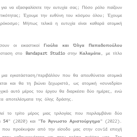
 για να εξασφαλίσετε την ευτυχία σας; Πόσο ρόλο παίζουν
ατικότητας; Έχουμε την ευθύνη του κόσμου όλου; Έχουμε
ρόκοσμο; Μήπως τελικά η ευτυχία είναι καθαρά ατομική
σουν οι εικαστικοί
Γιούλα και Όλγα Παπαδοπούλου
τάσταση στο
Bandapart
Studio
στην
Καλαμάτα
, με τίτλο
 μια εγκατάσταση/περιβάλλον που θα απευθύνεται ατομικά
εται και θα τη βιώνει ξεχωριστά, ως ατομική «συνεδρία»
τοχικό αυτό μέρος του έργου θα διαρκέσει δύο ημέρες, ενώ
τα αποτελέσματα της όλης δράσης.
λεί το τρίτο μέρος μιας τριλογίας που περιλαμβάνει δύο
ι 54
” (2020) και “
Το Άγνωστο Αριστούργημα
” (2022).
ματα που προέκυψαν από την είσοδο μας στην covid εποχή