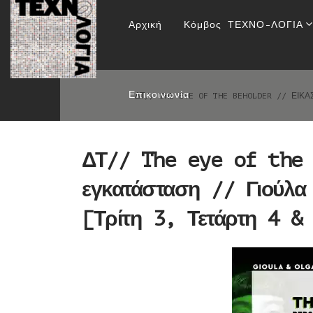
ΔΤ// The eye of th
Αρχική
Κόμβος ΤΕΧΝΟ-ΛΟΓΙΑ
Όλγα Παπαδοπούλου 
Επικοινωνία
ΔΤ// THE EYE OF THE BEHOLDER // ΕΙΚ
ΔΤ// The eye of the 
εγκατάσταση // Γιούλ
[Τρίτη 3, Τετάρτη 4 &