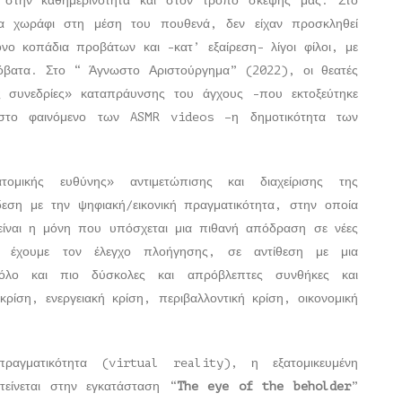
 στην καθημερινότητα και στον τρόπο σκέψης μας. Στο
α χωράφι στη μέση του πουθενά, δεν είχαν προσκληθεί
ο κοπάδια προβάτων και -κατ’ εξαίρεση- λίγοι φίλοι, με
ρόβατα. Στο “ Άγνωστο Αριστούργημα” (2022), οι θεατές
κές συνεδρίες» καταπράυνσης του άγχους -που εκτοξεύτηκε
στο φαινόμενο των ASMR videos –η δημοτικότητα των
μικής ευθύνης» αντιμετώπισης και διαχείρισης της
δεση με την ψηφιακή/εικονική πραγματικότητα, στην οποία
 είναι η μόνη που υπόσχεται μια πιθανή απόδραση σε νέες
ς έχουμε τον έλεγχο πλοήγησης, σε αντίθεση με μια
όλο και πιο δύσκολες και απρόβλεπτες συνθήκες και
ρίση, ενεργειακή κρίση, περιβαλλοντική κρίση, οικονομική
πραγματικότητα (virtual reality), η εξατομικευμένη
είνεται στην εγκατάσταση “
The
eye
of
the
beholder
”