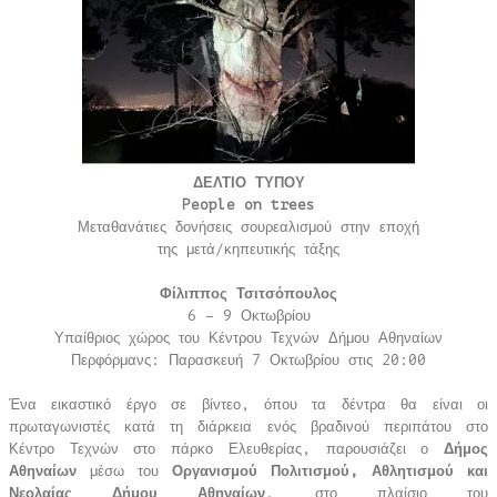
ΔΕΛΤΙΟ ΤΥΠΟΥ
People on trees
Μεταθανάτιες δονήσεις σουρεαλισμού στην εποχή
της μετά/κηπευτικής τάξης
Φίλιππος Τσιτσόπουλος
6 – 9 Οκτωβρίου
Υπαίθριος χώρος του Κέντρου Τεχνών Δήμου Αθηναίων
Περφόρμανς: Παρασκευή 7 Οκτωβρίου στις 20:00
Ένα εικαστικό έργο σε βίντεο, όπου τα δέντρα θα είναι οι
πρωταγωνιστές κατά τη διάρκεια ενός βραδινού περιπάτου στο
Κέντρο Τεχνών στο πάρκο Ελευθερίας, παρουσιάζει ο
Δήμος
Αθηναίων
μέσω του
Οργανισμού Πολιτισμού, Αθλητισμού και
Νεολαίας Δήμου Αθηναίων
, στο πλαίσιο του