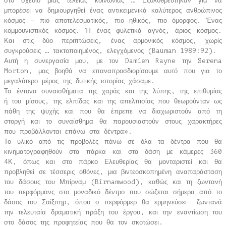
στο σχέδιο μιας τέλειας κοινωνίας … Εξολοθρεύτηκαν για να
μπορέσει να δημιουργηθεί ένας αντικειμενικά καλύτερος ανθρώπινος
κόσμος – πιο αποτελεσματικός, πιο ηθικός, πιο όμορφος. Ένας
κομμουνιστικός κόσμος. Ή ένας φυλετικά αγνός, άριος κόσμος.
Και στις δύο περιπτώσεις, ένας αρμονικός κόσμος, χωρίς
συγκρούσεις … τακτοποιημένος, ελεγχόμενος (Bauman 1989:92).
Αυτή η συνεργασία μου, με τον Damien Rayne την Serena
Morton, μας βοηθά να επαναπροσδιορίσουμε αυτό που για το
μεγαλύτερο μέρος της δυτικής ιστορίας χάσαμε.
Τα έντονα συναισθήματα της χαράς και της λύπης, της επιθυμίας
ή του μίσους, της ελπίδας και της απελπισίας που θεωρούνταν ως
πάθη της ψυχής και που θα έπρεπε να διαχωριστούν από τη
στοργή και το συναίσθημα θα παρουσιαστούν στους χαρακτήρες
που προβάλλονται επάνω στα δέντρα».
Το υλικό από τις προβολές πάνω σε όλα τα δέντρα που θα
κινηματογραφηθούν στα πάρκα και στα δάση με κάμερες 360
4Κ, όπως και στο πάρκο Ελευθερίας θα μονταριστεί και θα
προβληθεί σε τέσσερις οθόνες, μια βιντεοσκοπημένη αναπαράσταση
του δάσους του Μπίρναμ (Birnamwood), καθώς και τη ζωντανή
του περφόρμανς στο μοναδικό δέντρο που σώζεται σήμερα από το
δάσος του Σαίξπηρ, όπου ο περφόρμερ θα ερμηνεύσει ζωντανά
την τελευταία δραματική πράξη του έργου, και την εναντίωση του
στο δάσος της προφητείας που θα τον σκοτώσει.