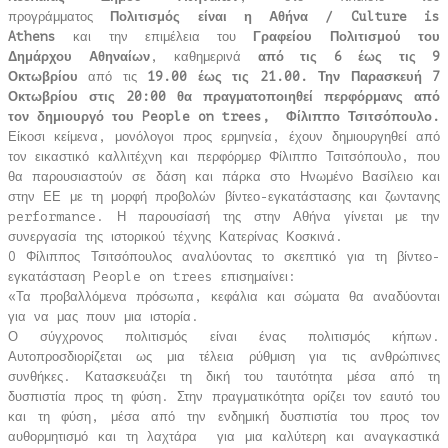
προγράμματος
Πολιτισμός είναι η Αθήνα / Culture is
Athens
και την επιμέλεια του
Γραφείου Πολιτισμού του
Δημάρχου Αθηναίων
, καθημερινά
από τις
6 έως τις 9
Οκτωβρίου
από τις
19.00 έως τις 21.00.
Την Παρασκευή 7
Οκτωβρίου στις 20:00 θα πραγματοποιηθεί περφόρμανς από
τον δημιουργό του
People
on
trees
, Φίλιππο Τσιτσόπουλο.
Είκοσι κείμενα, μονόλογοι προς ερμηνεία, έχουν δημιουργηθεί από
τον εικαστικό καλλιτέχνη και περφόρμερ Φίλιππο Τσιτσόπουλο, που
θα παρουσιαστούν σε δάση και πάρκα στο Ηνωμένο Βασίλειο και
στην ΕΕ με τη μορφή προβολών βίντεο-εγκατάστασης και ζωντανης
performance. Η παρουσίασή της στην Αθήνα γίνεται με την
συνεργασία της ιστορικού τέχνης Κατερίνας Κοσκινά.
O Φίλιππος Τσιτσόπουλος αναλύοντας το σκεπτικό για τη βίντεο-
εγκατάσταση People on trees επισημαίνει:
«Τα προβαλλόμενα πρόσωπα, κεφάλια και σώματα θα αναδύονται
για να μας πουν μια ιστορία.
Ο σύγχρονος πολιτισμός είναι ένας πολιτισμός κήπων.
Αυτοπροσδιορίζεται ως μια τέλεια ρύθμιση για τις ανθρώπινες
συνθήκες. Κατασκευάζει τη δική του ταυτότητα μέσα από τη
δυσπιστία προς τη φύση. Στην πραγματικότητα ορίζει τον εαυτό του
και τη φύση, μέσα από την ενδημική δυσπιστία του προς τον
αυθορμητισμό και τη λαχτάρα για μια καλύτερη και αναγκαστικά