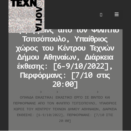
ΟΠΑΝΔΑ ΕΙΚΑΣΤΙΚΑ|
Εικαστικό έργο σε βίντεο και
περφόρμανς από τον Φίλιππο
Τσιτσόπουλο, Υπαίθριος
χώρος του Κέντρου Τεχνών
Δήμου Αθηναίων, Διάρκεια
έκθεσης: [6-9/10/2022],
Περφόρμανς: [7/10 στις
20:00]
HOME
BLOG
ΚΑΛΛΙΤΕΧΝΙΚΆ ΈΡΓΑ
ΟΠΑΝΔΑ ΕΙΚΑΣΤΙΚΑ| ΕΙΚΑΣΤΙΚΌ ΈΡΓΟ ΣΕ ΒΊΝΤΕΟ ΚΑΙ
ΠΕΡΦΌΡΜΑΝΣ ΑΠΌ ΤΟΝ ΦΊΛΙΠΠΟ ΤΣΙΤΣΌΠΟΥΛΟ, ΥΠΑΊΘΡΙΟΣ
ΧΏΡΟΣ ΤΟΥ ΚΈΝΤΡΟΥ ΤΕΧΝΏΝ ΔΉΜΟΥ ΑΘΗΝΑΊΩΝ, ΔΙΆΡΚΕΙΑ
ΈΚΘΕΣΗΣ: [6-9/10/2022], ΠΕΡΦΌΡΜΑΝΣ: [7/10 ΣΤΙΣ
20:00]