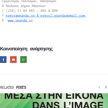
Οργανισμού Πολιτισμού, Αθλητισμού
& Νεολαίας Δήμου Αθηναίων
( (210) 52 84 885 – 886 & 888
*
press@opanda.gr & press1.opanda@gmail.com
8
www.opanda
.gr
Κοινοποίηση ανάρτησης
RELATED
POSTS