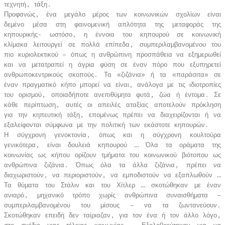
τεχνητή, τάξη.
Προφανώς, ένα μεγάλο μέρος των κοινωνικών σχολίων είναι
δεμένο μέσα στη φαινομενική απλότητα της μεταφοράς της
κηπουρικής- ωστόσο, η έννοια του κηπουρού σε κοινωνική
κλίμακα λειτουργεί σε πολλά επίπεδα, συμπεριλαμβανομένου του
πιο κυριολεκτικού – όπως η ανθρώπινη προσπάθεια να εξημερωθεί
και να μετατραπεί η άγρια φύση σε έναν πόρο που εξυπηρετεί
ανθρωποκεντρικούς σκοπούς. Τα «ζιζάνια» ή τα «παράσιτα» σε
έναν πραγματικό κήπο μπορεί να είναι, ανάλογα με τις ιδιοτροπίες
του ορισμού, οποιαδήποτε ανεπιθύμητα φυτά, ζώα ή έντομα. Σε
κάθε περίπτωση, αυτές οι απειλές αταξίας αποτελούν πρόκληση
για την κηπευτική τάξη, επομένως πρέπει να διαχειρίζονται ή να
εξαλείφονται σύμφωνα με την πολιτική των εκάστοτε κηπουρών.
Η σύγχρονη γενοκτονία, όπως και η σύγχρονη κουλτούρα
γενικότερα, είναι δουλειά κηπουρού … Όλα τα οράματα της
κοινωνίας ως κήπου ορίζουν τμήματα του κοινωνικού βιότοπου ως
ανθρώπινα ζιζάνια. Όπως όλα τα άλλα ζιζάνια, πρέπει να
διαχωριστούν, να περιοριστούν, να εμποδιστούν να εξαπλωθούν …
Τα θύματα του Στάλιν και του Χίτλερ … σκοτώθηκαν με έναν
ανιαρό, μηχανικό τρόπο χωρίς ανθρώπινα συναισθήματα –
συμπεριλαμβανομένου του μίσους – να τα ζωντανεύουν.
Σκοτώθηκαν επειδή δεν ταίριαζαν, για τον ένα ή τον άλλο λόγο,