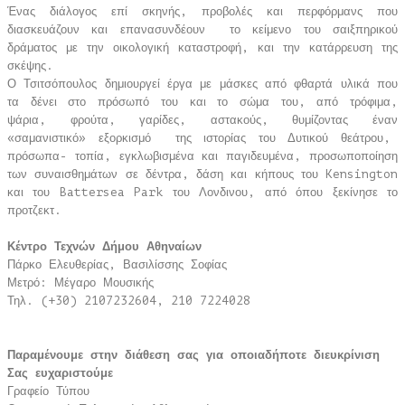
Ένας διάλογος επί σκηνής, προβολές και περφόρμανς που
διασκευάζουν και επανασυνδέουν το κείμενο του σαιξπηρικού
δράματος με την οικολογική καταστροφή, και την κατάρρευση της
σκέψης.
Ο Τσιτσόπουλος δημιουργεί έργα με μάσκες από φθαρτά υλικά που
τα δένει στο πρόσωπό του και το σώμα του, από τρόφιμα,
ψάρια, φρούτα, γαρίδες, αστακούς, θυμίζοντας έναν
«σαμανιστικό» εξορκισμό της ιστορίας του Δυτικού θεάτρου,
πρόσωπα- τοπία, εγκλωβισμένα και παγιδευμένα, προσωποποίηση
των συναισθημάτων σε δέντρα, δάση και κήπους του Kensington
και του Battersea Park του Λονδινου, από όπου ξεκίνησε το
προτζεκτ.
Κέντρο Τεχνών Δήμου Αθηναίων
Πάρκο Ελευθερίας, Βασιλίσσης Σοφίας
Μετρό: Μέγαρο Μουσικής
Τηλ. (+30) 2107232604, 210 7224028
Παραμένουμε στην διάθεση σας για οποιαδήποτε διευκρίνιση
Σας ευχαριστούμε
Γραφείο Τύπου