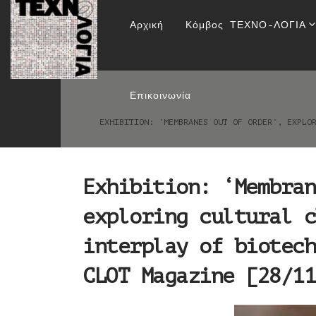
Exhibition: ‘Membran
Αρχική
Κόμβος ΤΕΧΝΟ-ΛΟΓΙΑ
posed by the int
Επικοινωνία
EXHIBITION: ‘MEMBRANES OUT OF ORDER’, EXPLO
Exhibition: ‘Membran
exploring cultural c
interplay of biotech
CLOT Magazine [28/11