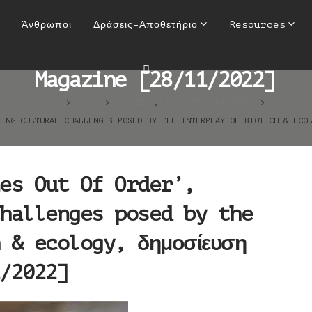
es Out Of Order’, exploring
Άνθρωποι
Δράσεις-Αποθετήριο
Resources
erplay of biotech & ecology
Magazine [28/11/2022]
HOME
BLOG
ΕΙΔΉΣΕΙΣ
,
ΚΑΛΛΙΤΕΧΝΙΚΆ ΈΡΓΑ
RING CULTURAL CHALLENGES POSED BY THE INTERPLAY OF BIOTECH & ECO
es Out Of Order’,
hallenges posed by the
 & ecology, δημοσίευση
/2022]