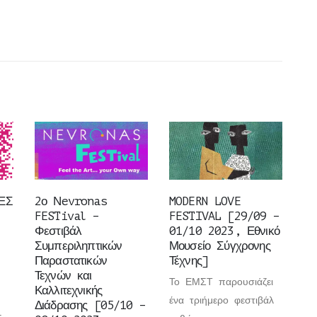
ΕΣ
2ο Νevronas
MODERN LOVE
FESTival –
FESTIVAL [29/09 –
Φεστιβάλ
01/10 2023, Εθνικό
Συμπεριληπτικών
Μουσείο Σύγχρονης
Παραστατικών
Τέχνης]
Τεχνών και
Το ΕΜΣΤ παρουσιάζει
Καλλιτεχνικής
ένα τριήμερο φεστιβάλ
Διάδρασης [05/10 –