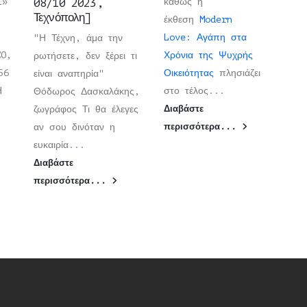
Σ»
08/10 2023,
καθώς η
Τεχνόπολη]
έκθεση
Modern
Love: Αγάπη στα
"Η Τέχνη, άμα την
CO,
Χρόνια της Ψυχρής
ρωτήσετε, δεν ξέρει τι
56
Οικειότητας
πλησιάζει
είναι αναπηρία"
ΡΗ
στο τέλος...
Θόδωρος Δασκαλάκης,
ζωγράφος Τι θα έλεγες
Διαβάστε
αν σου δινόταν η
περισσότερα...
ευκαιρία...
Διαβάστε
περισσότερα...