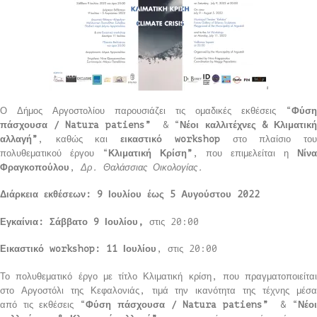
Ο Δήμος Αργοστολίου παρουσιάζει τις ομαδικές εκθέσεις “
Φύση
πάσχουσα /
Natura
patiens
”
& “
Νέοι καλλιτέχνες & Κλιματικ
αλλαγή”
, καθώς και
εικαστικό
workshop
στο πλαίσιο το
πολυθεματικού έργου “
Κλιματική Κρίση”
, που επιμελείται η
Νίν
Φραγκοπούλου
,
Δρ. Θαλάσσιας Οικολογίας.
Διάρκεια εκθέσεων: 9 Ιουλίου έως 5 Αυγούστου 2022
Εγκαίνια: Σάββατο 9 Ιουλίου,
στις 20:00
Εικαστικό
workshop
: 11 Ιουλίου
, στις 20:00
Το πολυθεματικό έργο με τίτλο Κλιματική κρίση, που πραγματοποιείται
στο Αργοστόλι της Κεφαλονιάς, τιμά την ικανότητα της τέχνης μέσα
από τις εκθέσεις “
Φύση πάσχουσα /
Natura
patiens
”
& “
Νέο