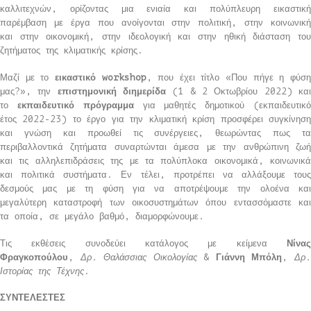
καλλιτεχνών, ορίζοντας μια ενιαία και πολύπλευρη εικαστική
παρέμβαση με έργα που ανοίγονται στην πολιτική, στην κοινωνική
και στην οικονομική, στην ιδεολογική και στην ηθική διάσταση του
ζητήματος της κλιματικής κρίσης.
Μαζί με το
εικαστικό
workshop
, που έχει τίτλο «Που πήγε η φύσ
μας?», την
επιστημονική διημερίδα
(1 & 2 Οκτωβρίου 2022) κα
το
εκπαιδευτικό πρόγραμμα
για μαθητές δημοτικού (εκπαιδευτικ
έτος 2022-23) το έργο για την κλιματική κρίση προσφέρει συγκίνηση
και γνώση και προωθεί τις συνέργειες, θεωρώντας πως τα
περιβαλλοντικά ζητήματα συναρτώνται άμεσα με την ανθρώπινη ζωή
και τις αλληλεπιδράσεις της με τα πολύπλοκα οικονομικά, κοινωνικά
και πολιτικά συστήματα. Εν τέλει, προτρέπει να αλλάξουμε τους
δεσμούς μας με τη φύση για να αποτρέψουμε την ολοένα και
μεγαλύτερη καταστροφή των οικοσυστημάτων όπου εντασσόμαστε και
τα οποία, σε μεγάλο βαθμό, διαμορφώνουμε.
Τις εκθέσεις συνοδεύει κατάλογος με κείμενα
Νίνας
Φραγκοπούλου
,
Δρ. Θαλάσσιας Οικολογίας
&
Γιάννη Μπόλη
,
Δρ
Ιστορίας της Τέχνης
.
ΣΥΝΤΕΛΕΣΤΕΣ