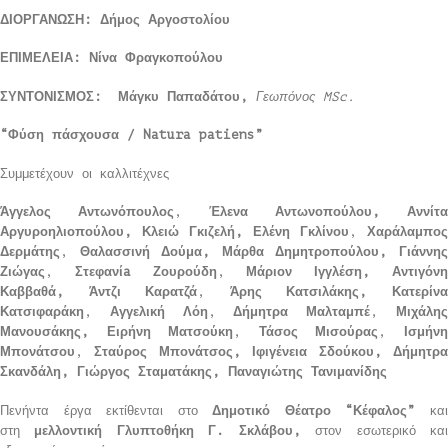
ΔΙΟΡΓΑΝΩΣΗ: Δήμος Αργοστολίου
ΕΠΙΜΕΛΕΙΑ: Νίνα Φραγκοπούλου
ΣΥΝΤΟΝΙΣΜΟΣ: Μάγκυ Παπαδάτου,
Γεωπόνος
MSc
.
“Φύση πάσχουσα /
Natura
patiens
”
Συμμετέχουν οι καλλιτέχνες
Άγγελος Αντωνόπουλος
,
Έλενα Αντωνοπούλου, Αννίτα
Αργυροηλιοπούλου, Κλειώ Γκιζελή, Ελένη Γκλίνου
,
Χαράλαμπος
Δερμάτης
,
Θαλασσινή Δούμα, Μάρθα Δημητροπούλου, Γιάννης
Ζιώγας
,
Στεφανί
a
Ζουρούδη
,
Μάριον Ιγγλέση, Αντιγόν
Καββαθά,
Άντζι Καρατζά
,
Άρης Κατσιλάκης, Κατερίν
Κατσιφαράκη
,
Αγγελική Λόη
,
Δήμητρα Μαλταμπέ
,
Μιχάλη
Μανουσάκης,
Ειρήνη Ματσούκη
,
Τάσος Μισούρας
,
Ισμήν
Μπονάτσου
,
Σταύρος Μπονάτσος, Ιφιγένεια Σδούκου,
Δήμητρ
Σκανδάλη, Γιώργος Σταματάκης,
Παναγιώτης Τανιμανίδης
Πενήντα έργα εκτίθενται στο
Δημοτικό Θέατρο “Κέφαλος”
κα
στη
μελλοντική Γλυπτοθήκη Γ. Σκλάβου,
στον εσωτερικό κα