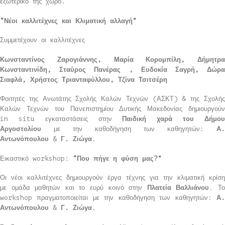
εξωτερικό της χώρο.
“Νέοι καλλιτέχνες και Κλιματική αλλαγή”
Συμμετέχουν οι καλλιτέχνες
Κωνσταντίνος Ζαρογιάννης, Μαρία Κορομπίλη, Δήμητρα
Κωνσταντινίδη, Σταύρος Πανέρας , Ευδοκία Σαγρή, Δώρα
Σιαφλά, Χρήστος Τριανταφύλλου, Τζίνα Τσιτσέρη
Φοιτητές της Ανωτάτης Σχολής Καλών Τεχνών (ΑΣΚΤ) & της Σχολής
Καλών Τεχνών του Πανεπιστημίου Δυτικής Μακεδονίας δημιουργούν
in situ εγκαταστάσεις στην
Παιδική χαρά του Δήμο
Αργοστολίου
με την καθοδήγηση των καθηγητών:
Α.
Αντωνόπουλου
&
Γ. Ζιώγα
.
Εικαστικό workshop:
“Που πήγε η φύση μας?”
Οι νέοι καλλιτέχνες δημιουργούν έργα τέχνης για την κλιματική κρίση
με ομάδα μαθητών και το ευρύ κοινό στην
Πλατεία Βαλλιάνου
. Τ
workshop πραγματοποιείται με την καθοδήγηση των καθηγητών:
Α.
Αντωνόπουλου
&
Γ. Ζιώγα
.