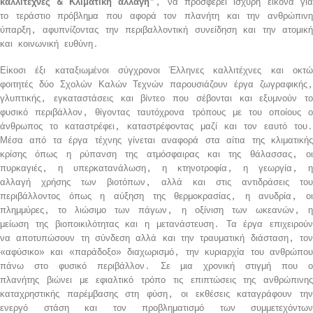
καλλιτέχνες & Κλιματική αλλαγή”
, να προσφέρει ισχυρή εικόνα για
το τεράστιο πρόβλημα που αφορά τον πλανήτη και την ανθρώπινη
ύπαρξη, αφυπνίζοντας την περιβαλλοντική συνείδηση και την ατομική
και κοινωνική ευθύνη.
Είκοσι έξι καταξιωμένοι σύγχρονοι Έλληνες καλλιτέχνες και οκτώ
φοιτητές δύο Σχολών Καλών Τεχνών παρουσιάζουν έργα ζωγραφικής,
γλυπτικής, εγκαταστάσεις και βίντεο που σέβονται και εξυμνούν το
φυσικό περιβάλλον, θίγοντας ταυτόχρονα τρόπους με του οποίους ο
άνθρωπος το καταστρέφει, καταστρέφοντας μαζί και τον εαυτό του.
Μέσα από τα έργα τέχνης γίνεται αναφορά στα αίτια της κλιματικής
κρίσης όπως η ρύπανση της ατμόσφαιρας και της θάλασσας, οι
πυρκαγιές, η υπερκατανάλωση, η κτηνοτροφία, η γεωργία, η
αλλαγή χρήσης των βιοτόπων, αλλά και στις αντιδράσεις του
περιβάλλοντος όπως η αύξηση της θερμοκρασίας, η ανυδρία, οι
πλημμύρες, το λιώσιμο των πάγων, η οξίνιση των ωκεανών, η
μείωση της βιοποικιλότητας και η μετανάστευση. Τα έργα επιχειρούν
να αποτυπώσουν τη σύνδεση αλλά και την τραυματική διάσταση, τον
«αφύσικο» και «παράδοξο» διαχωρισμό, την κυριαρχία του ανθρώπου
πάνω στο φυσικό περιβάλλον. Σε μια χρονική στιγμή που ο
πλανήτης βιώνει με εφιαλτικό τρόπο τις επιπτώσεις της ανθρώπινης
καταχρηστικής παρέμβασης στη φύση, οι εκθέσεις καταγράφουν την
ενεργό στάση και τον προβληματισμό των συμμετεχόντων