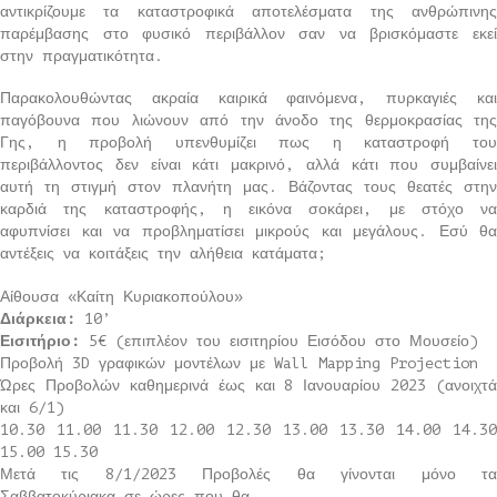
αντικρίζουμε τα καταστροφικά αποτελέσματα της ανθρώπινης
παρέμβασης στο φυσικό περιβάλλον σαν να βρισκόμαστε εκεί
στην πραγματικότητα.
Παρακολουθώντας ακραία καιρικά φαινόμενα, πυρκαγιές και
παγόβουνα που λιώνουν από την άνοδο της θερμοκρασίας της
Γης, η προβολή υπενθυμίζει πως η καταστροφή του
περιβάλλοντος δεν είναι κάτι μακρινό, αλλά κάτι που συμβαίνει
αυτή τη στιγμή στον πλανήτη μας. Βάζοντας τους θεατές στην
καρδιά της καταστροφής, η εικόνα σοκάρει, με στόχο να
αφυπνίσει και να προβληματίσει μικρούς και μεγάλους. Εσύ θα
αντέξεις να κοιτάξεις την αλήθεια κατάματα;
Αίθουσα «Καίτη Κυριακοπούλου»
Διάρκεια:
10’
Εισιτήριο:
5€ (επιπλέον του εισιτηρίου Εισόδου στο Μουσείο)
Προβολή 3D γραφικών μοντέλων με Wall Mapping Projection
Ώρες Προβολών καθημερινά έως και 8 Ιανουαρίου 2023 (ανοιχτά
και 6/1)
10.30 11.00 11.30 12.00 12.30 13.00 13.30 14.00 14.30
15.00 15.30
Μετά τις 8/1/2023 Προβολές θα γίνονται μόνο τα
Σαββατοκύριακα σε ώρες που θα