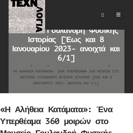
«Η Αλήθεια Κατάματα»: Ένα
Υπερθέαμα 360 μοιρών στο
Μουσείο Γουλανδρή Φυσικής
Ιστορίας [Έως και 8
Ιανουαρίου 2023- ανοιχτά και
6/1]
HOME
BLOG
ΕΙΔΉΣΕΙΣ
,
ΚΑΛΛΙΤΕΧΝΙΚΆ ΈΡΓΑ
«Η ΑΛΉΘΕΙΑ ΚΑΤΆΜΑΤΑ»: ΈΝΑ ΥΠΕΡΘΈΑΜΑ 360 ΜΟΙΡΏΝ ΣΤΟ
ΜΟΥΣΕΊΟ ΓΟΥΛΑΝΔΡΉ ΦΥΣΙΚΉΣ ΙΣΤΟΡΊΑΣ [ΈΩΣ ΚΑΙ 8
ΙΑΝΟΥΑΡΊΟΥ 2023- ΑΝΟΙΧΤΆ ΚΑΙ 6/1]
«Η Αλήθεια Κατάματα»: Ένα
Υπερθέαμα 360 μοιρών στο