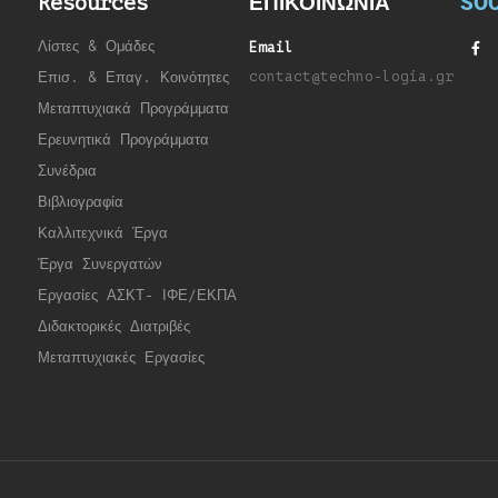
SOC
Resources
ΕΠΙΚΟΙΝΩΝΙΑ
Λίστες & Ομάδες
Email
contact@techno-logia.gr
Επισ. & Επαγ. Κοινότητες
Μεταπτυχιακά Προγράμματα
Ερευνητικά Προγράμματα
Συνέδρια
Βιβλιογραφία
Καλλιτεχνικά Έργα
Έργα Συνεργατώ
ν
Εργασίες ΑΣΚΤ- ΙΦΕ/ΕΚΠΑ
Διδακτορικές Διατριβές
Μεταπτυχιακές Εργασίες