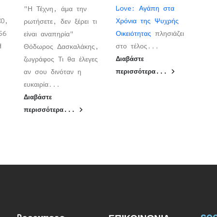
Love: Αγάπη στα
"Η Τέχνη, άμα την
CO,
Χρόνια της Ψυχρής
ρωτήσετε, δεν ξέρει τι
56
Οικειότητας
πλησιάζει
είναι αναπηρία"
ΡΗ
στο τέλος...
Θόδωρος Δασκαλάκης,
ζωγράφος Τι θα έλεγες
Διαβάστε
αν σου δινόταν η
περισσότερα...
ευκαιρία...
Διαβάστε
περισσότερα...