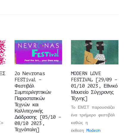
ΕΣ
2ο Νevronas
MODERN LOVE
FESTival –
FESTIVAL [29/09 –
Φεστιβάλ
01/10 2023, Εθνικό
Συμπεριληπτικών
Μουσείο Σύγχρονης
Παραστατικών
Τέχνης]
Τεχνών και
Το ΕΜΣΤ παρουσιάζει
Καλλιτεχνικής
ένα τριήμερο φεστιβάλ
Διάδρασης [05/10 –
Σ»
08/10 2023,
καθώς η
Τεχνόπολη]
έκθεση
Modern