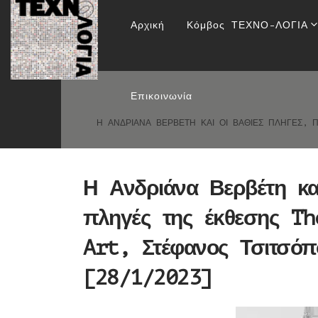
Η Ανδριάνα Βερβέτη κ
Αρχική
Κόμβος ΤΕΧΝΟ-ΛΟΓΙΑ
(W)hole New Histo
Επικοινωνία
Η ΑΝΔΡΙΆΝΑ ΒΕΡΒΈΤΗ ΚΑΙ ΟΙ ΒΑΘΙΈΣ ΠΛΗΓΈΣ, Π
Η Ανδριάνα Βερβέτη και
πληγές της έκθεσης T
Art, Στέφανος Τσιτσό
[28/1/2023]