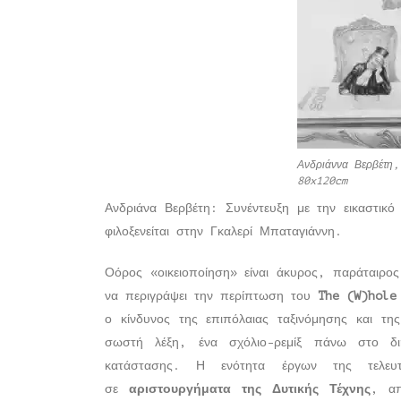
Ανδριάννα Βερβέτη
80x120cm
Ανδριάνα Βερβέτη: Συνέντευξη με την εικαστι
φιλοξενείται στην Γκαλερί Μπαταγιάννη.
Οόρος «οικειοποίηση» είναι άκυρος, παράταιρος
να περιγράψει την περίπτωση του
The (W)hole
ο κίνδυνος της επιπόλαιας ταξινόμησης και τη
σωστή λέξη, ένα σχόλιο-ρεμίξ πάνω στο διη
κατάστασης. Η ενότητα έργων της τελευ
σε
αριστουργήματα της Δυτικής Τέχνης
, απ