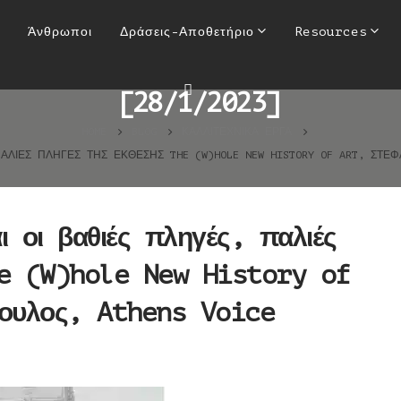
αι οι βαθιές πληγές, παλιές π
Άνθρωποι
Δράσεις-Αποθετήριο
Resources
ry of Art, Στέφανος Τσιτσόπο
[28/1/2023]
HOME
BLOG
ΚΑΛΛΙΤΕΧΝΙΚΆ ΈΡΓΑ
ΑΛΙΈΣ ΠΛΗΓΈΣ ΤΗΣ ΈΚΘΕΣΗΣ THE (W)HOLE NEW HISTORY OF ART, ΣΤΈΦ
 οι βαθιές πληγές, παλιές
he (W)hole New History of
πουλος, Athens Voice