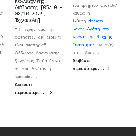
Καλλιτεχνικής
ένα τριήμερο φεστιβάλ
Διάδρασης [05/10 –
Σ»
08/10 2023,
καθώς η
Τεχνόπολη]
έκθεση
Modern
Love: Αγάπη στα
"Η Τέχνη, άμα την
CO,
Χρόνια της Ψυχρής
ρωτήσετε, δεν ξέρει τι
56
Οικειότητας
πλησιάζει
είναι αναπηρία"
ΡΗ
στο τέλος...
Θόδωρος Δασκαλάκης,
ζωγράφος Τι θα έλεγες
Διαβάστε
αν σου δινόταν η
περισσότερα...
ευκαιρία...
Διαβάστε
περισσότερα...