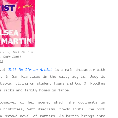
artin, Tell Me I’m
, Soft Skull
22
ovel
Tell Me I’m an Artist
is a main character with
nt in San Francisco in the early aughts, Joey is
 broke, living on student loans and Cup O’ Noodles
e racks and family homes in Tahoe.
observer of her scene, which she documents in
h histories, Venn diagrams, to-do lists. The book
 a shrewd novel of manners. As Martin brings into