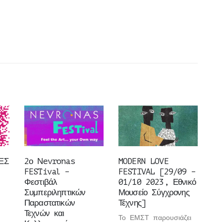
ΕΣ
2ο Νevronas
MODERN LOVE
FESTival –
FESTIVAL [29/09 –
Φεστιβάλ
01/10 2023, Εθνικό
Συμπεριληπτικών
Μουσείο Σύγχρονης
Παραστατικών
Τέχνης]
Τεχνών και
Το ΕΜΣΤ παρουσιάζει