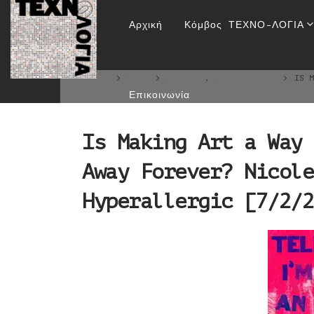
Is Making Art a Wa
Αρχική
Κόμβος ΤΕΧΝΟ-ΛΟΓΙΑ
Miller, δ
HOME
BLOG
ΕΙΔΉΣΕΙΣ
,
ΒΙΒΛΙΟΓΡΑΦΊΑ
IS 
Επικοινωνία
Is Making Art a Way 
Away Forever? Nicole
Hyperallergic [7/2/2