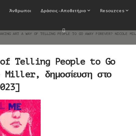
y of Telling People to Go A
Άνθρωποι
Δράσεις-Αποθετήριο
Resources
ημοσίευση στο Hyperallergic 
MAKING ART A WAY OF TELLING PEOPLE TO GO AWAY FOREVER? NICOLE MI
of Telling People to Go
 Miller, δημοσίευση στο
023]