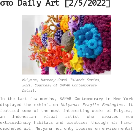
στο Daily Art [2/5/2022]
Mulyana, Harmony Coral Islands Series,
2021. Courtesy of SAPAR Contemporary.
Detail.
In the last few months, SAPAR Contemporary in New York
displayed the exhibition
Mulyana: Fragile Ecologies.
It
featured some of the most interesting works of Mulyana,
an Indonesian visual artist who creates new
extraordinary habitats and creatures through his hand-
crocheted art. Mulyana not only focuses on environmental