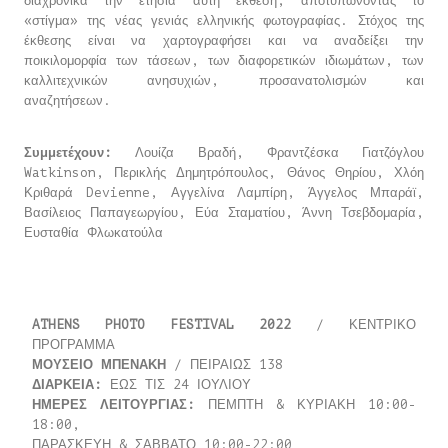
διαχρονικά την ετήσια αυτή έκθεση, αποτυπώνοντας το
«στίγμα» της νέας γενιάς ελληνικής φωτογραφίας. Στόχος της
έκθεσης είναι να χαρτογραφήσει και να αναδείξει την
ποικιλομορφία των τάσεων, των διαφορετικών ιδιωμάτων, των
καλλιτεχνικών ανησυχιών, προσανατολισμών και
αναζητήσεων.
Συμμετέχουν:
Λουίζα Βραδή, Φραντζέσκα Γιατζόγλου
Watkinson, Περικλής Δημητρόπουλος, Θάνος Θηρίου, Χλόη
Κριθαρά Devienne, Αγγελίνα Λαμπίρη, Άγγελος Μπαράϊ,
Βασίλειος Παπαγεωργίου, Εύα Σταματίου, Άννη Τσεβδομαρία,
Ευσταθία Φλωκατούλα
ATHENS PHOTO FESTIVAL 2022
/ ΚΕΝΤΡΙΚΟ
ΠΡΟΓΡΑΜΜΑ
ΜΟΥΣΕΙΟ ΜΠΕΝΑΚΗ
/ ΠΕΙΡΑΙΩΣ 138
ΔΙΑΡΚΕΙΑ:
ΕΩΣ ΤΙΣ 24 ΙΟΥΛΙΟΥ
ΗΜΕΡΕΣ ΛΕΙΤΟΥΡΓΙΑΣ:
ΠΕΜΠΤΗ & ΚΥΡΙΑΚΗ 10:00-
18:00,
ΠΑΡΑΣΚΕΥΗ & ΣΑΒΒΑΤΟ 10:00-22:00