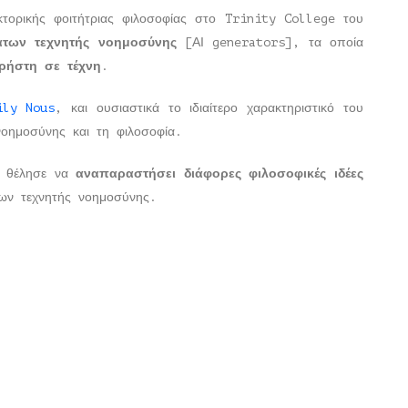
ακτορικής φοιτήτριας φιλοσοφίας στο Trinity College του
άτων τεχνητής νοημοσύνης
[ΑΙ generators], τα οποία
ρήστη σε τέχνη
.
ily Nous
, και ουσιαστικά το ιδιαίτερο χαρακτηριστικό του
ς νοημοσύνης και τη φιλοσοφία.
α θέλησε να
αναπαραστήσει διάφορες φιλοσοφικές ιδέες
ν τεχνητής νοημοσύνης.