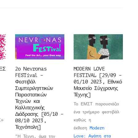
ΕΣ
2ο Νevronas
MODERN LOVE
FESTival –
FESTIVAL [29/09 –
Φεστιβάλ
01/10 2023, Εθνικό
Συμπεριληπτικών
Μουσείο Σύγχρονης
Παραστατικών
Τέχνης]
Τεχνών και
Το ΕΜΣΤ παρουσιάζει
Καλλιτεχνικής
ένα τριήμερο φεστιβάλ
Διάδρασης [05/10 –
Σ»
08/10 2023,
καθώς η
Τεχνόπολη]
έκθεση
Modern
Love: Αγάπη στα
"Η Τέχνη, άμα την