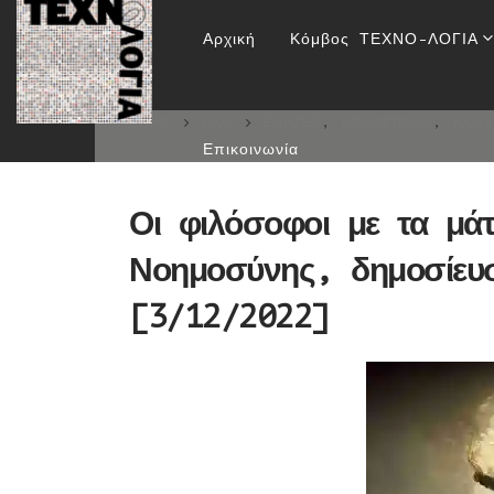
Οι φιλόσοφοι με τα μ
Αρχική
Κόμβος ΤΕΧΝΟ-ΛΟΓΙΑ
HOME
BLOG
ΕΙΔΉΣΕΙΣ
,
ΒΙΒΛΙΟΓΡΑΦΊΑ
,
ΚΑΛΛΙ
Επικοινωνία
Οι φιλόσοφοι με τα μάτ
Νοημοσύνης, δημοσίευ
[3/12/2022]