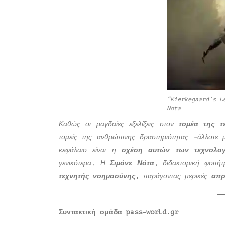
“Kierkegaard’s L
Nota
Καθώς οι ραγδαίες εξελίξεις στον
τομέα της 
τομείς της ανθρώπινης δραστηριότητας –άλλοτε με
κεφάλαιο είναι η
σχέση αυτών των τεχνολογ
γενικότερα. Η
Σιμόνε Νότα
, διδακτορική φοιτή
τεχνητής νοημοσύνης,
παράγοντας μερικές
απρ
Συντακτική ομάδα
pass-
world.
gr