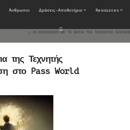
άτια της Τεχνητής Νοημοσύνης
Άνθρωποι
Δράσεις-Αποθετήριο
Resources
World [3/12/2022]
ΤΕΧΝΙΚΆ ΈΡΓΑ
ΟΙ ΦΙΛΌΣΟΦΟΙ ΜΕ ΤΑ ΜΆΤΙΑ ΤΗΣ ΤΕΧΝΗΤΉΣ ΝΟΗΜΟΣ
ια της Τεχνητής
ση στο Pass World