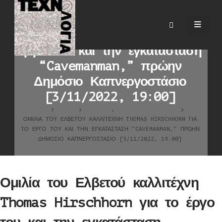
Ομιλία του Ελβετού καλλιτέχνη
Thomas Hirschhorn για το
έργο του και την εγκατάσταση
“Cavemanman,” πρώην
Δημόσιο Καπνεργοστάσιο
[3/11/2022, 19:00]
HOME
BLOG
ΕΙΔΉΣΕΙΣ
,
ΚΑΛΛΙΤΕΧΝΙΚΆ ΈΡΓΑ
ΟΜΙΛΊΑ ΤΟΥ ΕΛΒΕΤΟΎ ΚΑΛΛΙΤΈΧΝΗ THOMAS HIRSCHHORN ΓΙΑ
ΤΟ ΈΡΓΟ ΤΟΥ ΚΑΙ ΤΗΝ ΕΓΚΑΤΆΣΤΑΣΗ “CAVEMANMAN,” ΠΡΏΗΝ
ΔΗΜΌΣΙΟ ΚΑΠΝΕΡΓΟΣΤΆΣΙΟ [3/11/2022, 19:00]
Ομιλία του Ελβετού καλλιτέχνη
Thomas Hirschhorn για το έργο