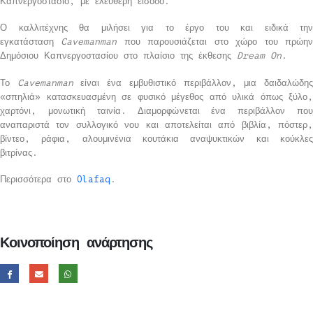
Καπνεργοστάσιο, με ελεύθερη είσοδο.
Ο καλλιτέχνης θα μιλήσει για το έργο του και ειδικά την
εγκατάσταση
Cavemanman
που παρουσιάζεται στο χώρο του πρώη
Δημόσιου Καπνεργοστασίου στο πλαίσιο της έκθεσης
Dream
On
.
Το
Cavemanman
είναι ένα εμβυθιστικό περιβάλλον, μια δαιδαλώδη
«σπηλιά» κατασκευασμένη σε φυσικό μέγεθος από υλικά όπως ξύλο,
χαρτόνι, μονωτική ταινία. Διαμορφώνεται ένα περιβάλλον που
αναπαριστά τον συλλογικό νου και αποτελείται από βιβλία, πόστερ,
βίντεο, ράφια, αλουμινένια κουτάκια αναψυκτικών και κούκλες
βιτρίνας.
Περισσότερα στο
Olafaq
.
Κοινοποίηση ανάρτησης