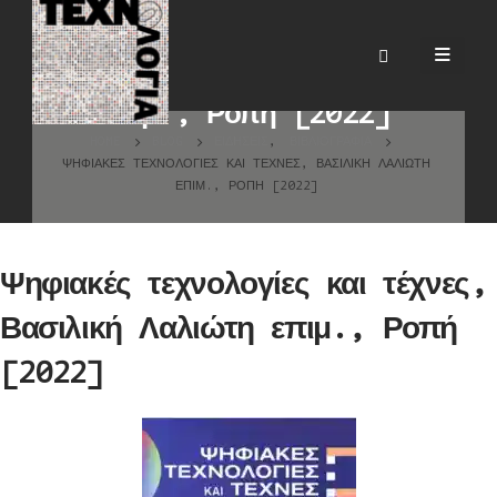
Ψηφιακές τεχνολογίες και
τέχνες, Βασιλική Λαλιώτη
επιμ., Ροπή [2022]
HOME
BLOG
ΕΙΔΉΣΕΙΣ
,
ΒΙΒΛΙΟΓΡΑΦΊΑ
ΨΗΦΙΑΚΈΣ ΤΕΧΝΟΛΟΓΊΕΣ ΚΑΙ ΤΈΧΝΕΣ, ΒΑΣΙΛΙΚΉ ΛΑΛΙΏΤΗ
ΕΠΙΜ., ΡΟΠΉ [2022]
Ψηφιακές τεχνολογίες και τέχνες,
Βασιλική Λαλιώτη επιμ., Ροπή
[2022]