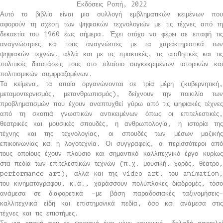
Εκδόσεις Ροπή, 2022
Αυτό το βιβλίο είναι μια συλλογή εμβληματικών κειμένων που
αφορούν τη σχέση των ψηφιακών τεχνολογιών με τις τέχνες από τη
δεκαετία του 1960 έως σήμερα. Έχει στόχο να φέρει σε επαφή τις
αναγνώστριες και τους αναγνώστες με τα χαρακτηριστικά των
ψηφιακών τεχνών, αλλά και με τις πρακτικές, τις αισθητικές και τις
πολιτικές διαστάσεις τους στο πλαίσιο συγκεκριμένων ιστορικών και
πολιτισμικών συμφραζομένων.
Τα κείμενα, τα οποία οργανώνονται σε τρία μέρη (κυβερνητική,
μεταμοντερνισμός, μετανθρωπισμός), δείχνουν την ποικιλία των
προβληματισμών που έχουν αναπτυχθεί γύρω από τις ψηφιακές τέχνες
από τη σκοπιά γνωστικών αντικειμένων όπως οι επιτελεστικές,
θεατρικές και μουσικές σπουδές, η ανθρωπολογία, η ιστορία της
τέχνης και της τεχνολογίας, οι σπουδές των μέσων μαζικής
επικοινωνίας και η λογοτεχνία. Οι συγγραφείς, οι περισσότεροι από
τους οποίους έχουν πλούσιο και σημαντικό καλλιτεχνικό έργο κυρίως
στα πεδία των επιτελεστικών τεχνών (π.χ. μουσική, χορός, θέατρο,
performance art), αλλά και της video art, του animation,
του κινηματογράφου, κ.ά., χαράσσουν πολύπλοκες διαδρομές, τόσο
ανάμεσα σε διαφορετικά –με βάση παραδοσιακές ταξινομήσεις–
καλλιτεχνικά είδη και επιστημονικά πεδία, όσο και ανάμεσα στις
τέχνες και τις επιστήμες.