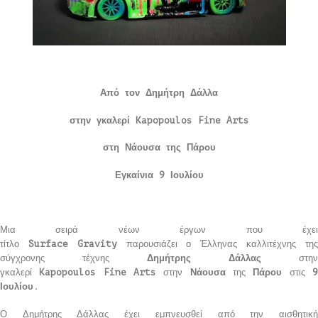
Από τον Δημήτρη Δάλλα
στην γκαλερί
Kapopoulos
Fine
Arts
στη Νάουσα της Πάρου
Εγκαίνια 9 Ιουλίου
Μια σειρά νέων έργων που έχει
τίτλο
Surface
Gravity
παρουσιάζει ο
Έλληνας καλλιτέχνης τη
σύγχρονης τέχνης
Δημήτρης Δάλλας
στην
γκαλερί
Kapopoulos
Fine
Arts
στην
Νάουσα
της
Πάρου
στις
Ιουλίου
.
Ο Δημήτρης Δάλλας έχει εμπνευσθεί από την αισθητική