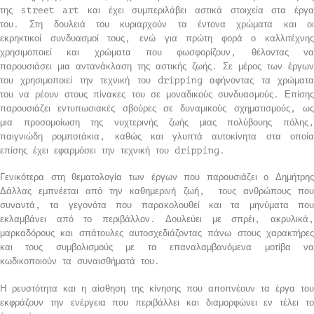
της
street
art
και έχει συμπεριλάβει αστικά στοιχεία στα έργ
του. Στη δουλειά του κυριαρχούν τα έντονα χρώματα και οι
εκρηκτικοί συνδυασμοί τους, ενώ για πρώτη φορά ο καλλιτέχνης
χρησιμοποιεί και χρώματα που φωσφορίζουν, θέλοντας να
παρουσιάσει μια αντανάκλαση της αστικής ζωής. Σε μέρος των έργων
του χρησιμοποιεί την τεχνική του
dripping
αφήνοντας τα χρώματα
του να ρέουν στους πίνακες του σε μοναδικούς συνδυασμούς. Επίσης
παρουσιάζει εντυπωσιακές σβούρες σε δυναμικούς σχηματισμούς, ως
μια προσομοίωση της νυχτερινής ζωής μιας πολύβουης πόλης,
παιγνιώδη ρομποτάκια, καθώς και γλυπτά αυτοκίνητα στα οποία
επίσης έχει εφαρμόσει την τεχνική του
dripping
.
Γενικότερα στη θεματολογία των έργων που παρουσιάζει ο Δημήτρης
Δάλλας εμπνέεται από την καθημερινή ζωή, τους ανθρώπους που
συναντά, τα γεγονότα που παρακολουθεί και τα μηνύματα που
εκλαμβάνει από το περιβάλλον. Δουλεύει με σπρέι, ακρυλικά,
μαρκαδόρους και σπάτουλες αυτοσχεδιάζοντας πάνω στους χαρακτήρες
και τους συμβολισμούς με τα επαναλαμβανόμενα μοτίβα να
κωδικοποιούν τα συναισθήματά του.
Η ρευστότητα και η αίσθηση της κίνησης που αποπνέουν τα έργα του
εκφράζουν την ενέργεια που περιβάλλει και διαμορφώνει εν τέλει το