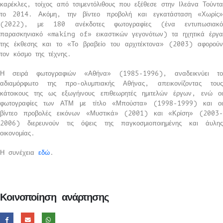
καρέκλες, τοίχος από τσιμεντόλιθους που εξέθεσε στην Ιλεάνα Τούντα
το 2014. Ακόμη, την βίντεο προβολή και εγκατάσταση «Χωρίς»
(2022), με 180 ανέκδοτες φωτογραφίες (ένα εντυπωσιακό
παρασκηνιακό «making of» εικαστικών γεγονότων) τα ηχητικά έργα
της έκθεσης και το «Το βραβείο του αρχιτέκτονα» (2003) αφορούν
τον κόσμο της τέχνης.
Η σειρά φωτογραφιών «Αθήνα» (1985-1996), αναδεικνύει το
αδιαμόρφωτο της προ-ολυμπιακής Αθήνας, απεικονίζοντας τους
κάτοικους της ως εξωγήινους επιθεωρητές ημιτελών έργων, ενώ οι
φωτογραφίες των ΑΤΜ με τίτλο «Μπούστα» (1998-1999) και οι
βίντεο προβολές εικόνων «Μυστικά» (2001) και «Κρίση» (2003-
2006) διερευνούν τις όψεις της παγκοσμιοποιημένης και άυλης
οικονομίας.
Η συνέχεια
εδώ
.
Κοινοποίηση ανάρτησης