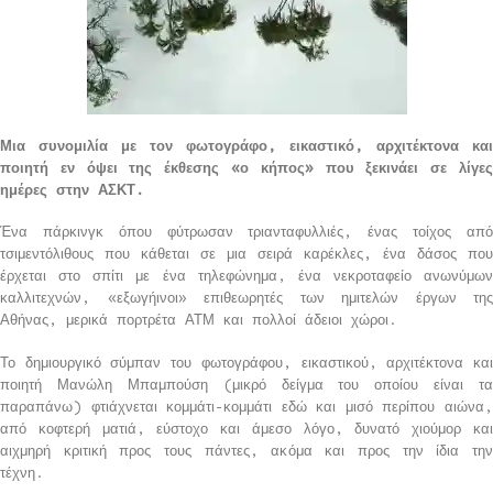
Μια συνομιλία με τον φωτογράφο, εικαστικό, αρχιτέκτονα και
ποιητή εν όψει της έκθεσης «ο κήπος» που ξεκινάει σε λίγες
ημέρες στην ΑΣΚΤ.
Ένα πάρκινγκ όπου φύτρωσαν τριανταφυλλιές, ένας τοίχος από
τσιμεντόλιθους που κάθεται σε μια σειρά καρέκλες, ένα δάσος που
έρχεται στο σπίτι με ένα τηλεφώνημα, ένα νεκροταφείο ανωνύμων
καλλιτεχνών, «εξωγήινοι» επιθεωρητές των ημιτελών έργων της
Αθήνας, μερικά πορτρέτα ΑΤΜ και πολλοί άδειοι χώροι.
Το δημιουργικό σύμπαν του φωτογράφου, εικαστικού, αρχιτέκτονα και
ποιητή Μανώλη Μπαμπούση (μικρό δείγμα του οποίου είναι τα
παραπάνω) φτιάχνεται κομμάτι-κομμάτι εδώ και μισό περίπου αιώνα,
από κοφτερή ματιά, εύστοχο και άμεσο λόγο, δυνατό χιούμορ και
αιχμηρή κριτική προς τους πάντες, ακόμα και προς την ίδια την
τέχνη.