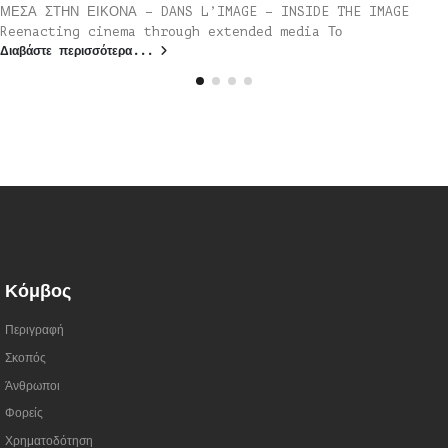
ΜΕΣΑ ΣΤΗΝ ΕΙΚΟΝΑ – DANS L’IMAGE – INSIDE THE IMAGE
Reenacting cinema through extended media Το
Διαβάστε περισσότερα...
Κόμβος
Περιγραφή
Σκοπός
Άνθρωποι
Φορείς
Χρηματοδότηση