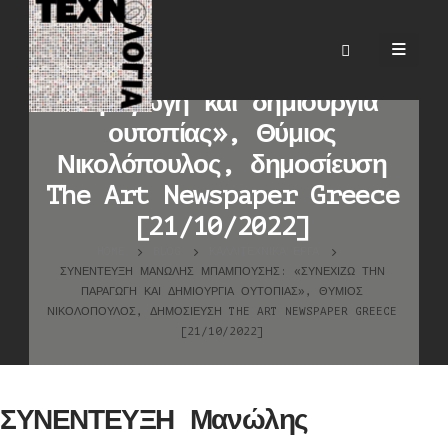
ΣΥΝΕΝΤΕΥΞΗ Μανώλης
Μπαμπούσης: «Συνεχίζω την
παραγωγή και δημιουργία
ουτοπίας», Θύμιος
Νικολόπουλος, δημοσίευση
The Art Newspaper Greece
[21/10/2022]
HOME
BLOG
ΚΑΛΛΙΤΕΧΝΙΚΆ ΈΡΓΑ
ΣΥΝΕΝΤΕΥΞΗ ΜΑΝΏΛΗΣ ΜΠΑΜΠΟΎΣΗΣ: «ΣΥΝΕΧΊΖΩ ΤΗΝ
ΠΑΡΑΓΩΓΉ ΚΑΙ ΔΗΜΙΟΥΡΓΊΑ ΟΥΤΟΠΊΑΣ», ΘΎΜΙΟΣ
ΝΙΚΟΛΌΠΟΥΛΟΣ, ΔΗΜΟΣΊΕΥΣΗ THE ART NEWSPAPER GREECE
[21/10/2022]
ΣΥΝΕΝΤΕΥΞΗ Μανώλης