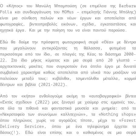
Ο «Κήπος» του Μανώλη Μπαμπούση (σε επιμέλεια της Barbara
Polla και συνδιοργάνωση του MOMus – επιμελητής Γιάννης Μπόλης)
είναι μια σύνθεση παλιών και νέων έργων και αποτελείται από
φωτογραφίες, βιντεοπροβολές εικόνων, σχέδια, εγκαταστάσεις και
ηχητικά έργα. Και με την ποίηση του να είναι παντού παρούσα.
Εδώ θα δούμε την πρόσφατη φωτογραφική σειρά «Θέα» με δέντρα
που μεγαλώνουν αντικρύζοντας τη θάλασσα, φυτεμένα τα
περισσότερα από τον ίδιο, σε πλαγιές της Κέας το διάστημα 2000-
22. Στο ίδιο μήκος κύματος και μια σειρά από 20 γλυπτά –
αρχιτεκτονικές μακέτες που συγκροτούν ένα άτιτλο έργο με δυνατό
συμβολικό χαρακτήρα καθώς αποτελείται από υλικά που μοιάζουν να
παλεύουν μεταξύ τους: κυβόλιθοι, τσιμεντόλιθοι μέταλλα, κορμοί
δέντρων και βιβλία (2021-2022).
Από τον «κήπο» ανθολογούμε ακόμη το «αυτοβιογραφικό» βίντεο
«Εκτός σχεδίου» (2022) μας ξεναγεί με χιούμορ στις εμμονές του,
σε όλα τα πιθανά και φανταστικά μουσεία και μνημεία: από το
«Νεκροταφείο των ανωνύμων καλλιτεχνών», τα «Nothing shops»
όπου πληρώνεις χωρίς να αγοράζεις τίποτα, μέχρι το «Forest
Delivery Service», όπου με ένα τηλεφώνημα έρχεται το
δάσος(!). Εδώ είναι επίσης και ο καθισμένος σε μια σειρά