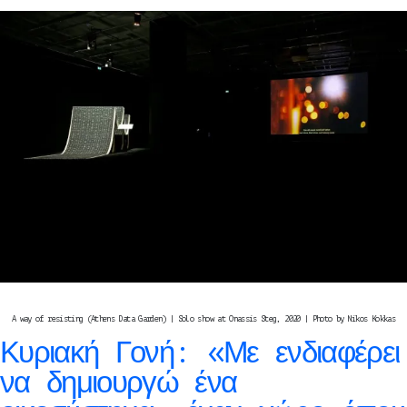
A way of resisting (Athens Data Garden) | Solo show at Onassis Steg, 2020 | Photo by Nikos Kokkas
Κυριακή Γονή: «Με ενδιαφέρει
να δημιουργώ ένα