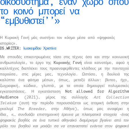
οικοσύστημα, έναν χώρο όπου
το κοινό μπορεί να
“εμβυθιστεί’’»
Η Κυριακή Γονή μάς συστήνει τον κόσμο μέσα από «ψηφιακές
ιστορίες».
DS.WRITER:
Ιωακειμίδου Χριστίνα
Με σπουδές επικεντρωμένες τόσο στις τέχνες όσο και στην κοινωνική
ανθρωπολογία, το έργο της
Κυριακής Γονή
είναι καινοτόμο, αφού 
καλλιτέχνις διαπλέκει τους προαναφερθέντες κλάδους με την πανταχού
παρούσα, στις μέρες μας, τεχνολογία. Ωστόσο, η δουλειά της
καλύπτει ένα φάσμα μέσων, όπως, μεταξύ άλλων: βίντεο, ήχο,
ζωγραφική, κώδικα, γλυπτά, με τα οποία δημιουργεί πολυμεσικές
εγκαταστάσεις. Η εγκατάσταση
Not allowed for Algorithm
Audience
(2021), μέρος της συλλογής
Art Collection
Telekom
(αυτή την περίοδο παρουσιάζεται ως ατομική έκθεση στην
γκαλερί
The Breeder
, στην Αθήνα), όπως μας αναφέρει η
ίδια,
«… συνδυάζει επιστημονική έρευνα με πλασματικά στοιχεία -ένας
ψηφιακός βοηθός σε ένα τυπικό αθηναϊκό διαμέρισμα βγαίνει από τον
ρόλο του βοηθού και μοιάζει σα να επαναστατεί ενάντια στον ψηφιακό