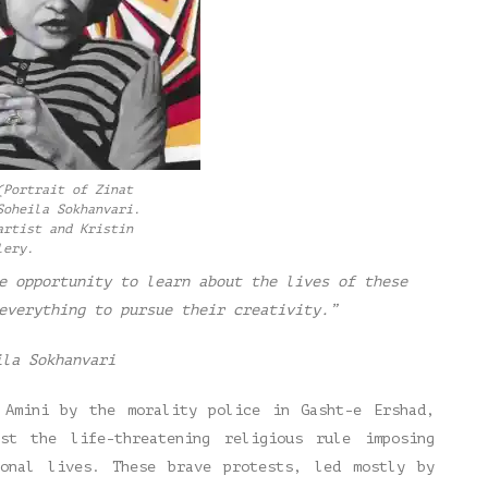
(Portrait of Zinat
Soheila Sokhanvari.
artist and Kristin
lery.
e opportunity to learn about the lives of these
everything to pursue their creativity.”
ila Sokhanvari
 Amini by the morality police in Gasht-e Ershad,
nst the life-threatening religious rule imposing
sonal lives. These brave protests, led mostly by