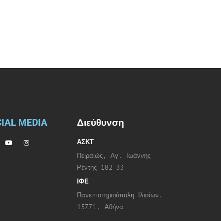
IAL MEDIA
Διεύθυνση
ΑΣΚΤ
Πειραιώς, Αγ. Ιωάννης
Ρέντης 182 33
ΙΦΕ
Πανεπιστημιούπολη Ιλισίων,
15771, Αθήνα