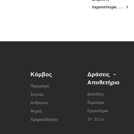
περισσότερα...
Κόμβος
Δράσεις -
Αποθετήριο
Περιγραφή
Διαλέξεις
Σκοπός
Σεμινάρια
Άνθρωποι
Εργαστήρια
Φορείς
In Situ
Χρηματοδότηση