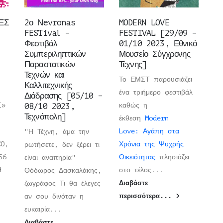
ΕΣ
2ο Νevronas
MODERN LOVE
FESTival –
FESTIVAL [29/09 –
Φεστιβάλ
01/10 2023, Εθνικό
Συμπεριληπτικών
Μουσείο Σύγχρονης
Παραστατικών
Τέχνης]
Τεχνών και
Το ΕΜΣΤ παρουσιάζει
Καλλιτεχνικής
ένα τριήμερο φεστιβάλ
Διάδρασης [05/10 –
Σ»
08/10 2023,
καθώς η
Τεχνόπολη]
έκθεση
Modern
Love: Αγάπη στα
"Η Τέχνη, άμα την
CO,
Χρόνια της Ψυχρής
ρωτήσετε, δεν ξέρει τι
56
Οικειότητας
πλησιάζει
είναι αναπηρία"
ΡΗ
στο τέλος...
Θόδωρος Δασκαλάκης,
ζωγράφος Τι θα έλεγες
Διαβάστε
αν σου δινόταν η
περισσότερα...
ευκαιρία...
Διαβάστε