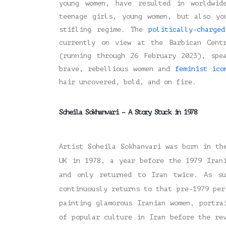
young women, have resulted in worldwid
teenage girls, young women, but also yo
stifling regime. The
politically-charged
currently on view at the Barbican Cent
(running through 26 February 2023), spe
brave, rebellious women and
feminist ico
hair uncovered, bold, and on fire.
Soheila Sokhanvari – A Story Stuck in 1978
Artist Soheila Sokhanvari was born in th
UK in 1978, a year before the 1979 Iran
and only returned to Iran twice. As su
continuously returns to that pre-1979 per
painting glamorous Iranian women, portra
of popular culture in Iran before the re