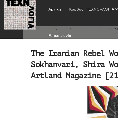
The Iranian Rebe
Αρχική
Κόμβος ΤΕΧΝΟ-ΛΟΓΙΑ
δημοσίευ
HOME
BLOG
ΚΑΛΛΙΤΕΧΝΙΚΆ ΈΡΓΑ
TH
Επικοινωνία
The Iranian Rebel Wo
Sokhanvari, Shira Wo
Artland Magazine [21