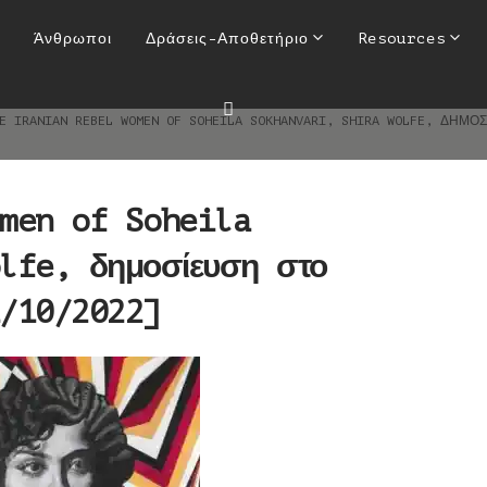
l Women of Soheila Sokhanva
Άνθρωποι
Δράσεις-Αποθετήριο
Resources
ση στο Artland Magazine [21
E IRANIAN REBEL WOMEN OF SOHEILA SOKHANVARI, SHIRA WOLFE, ΔΗΜΟΣ
men of Soheila
lfe, δημοσίευση στο
/10/2022]