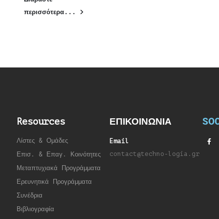
περισσότερα...
SOC
Resources
ΕΠΙΚΟΙΝΩΝΙΑ
Λίστες & Ομάδες
Email
contact@techno-logia.gr
Επισ. & Επαγ. Κοινότητες
Μεταπτυχιακά Προγράμματα
Ερευνητικά Προγράμματα
Συνέδρια
Βιβλιογραφία