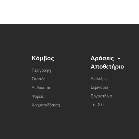
Κόμβος
Δράσεις -
Αποθετήριο
Περιγραφή
Διαλέξεις
Σκοπός
Σεμινάρια
Άνθρωποι
Εργαστήρια
Φορείς
In Situ
Χρηματοδότηση