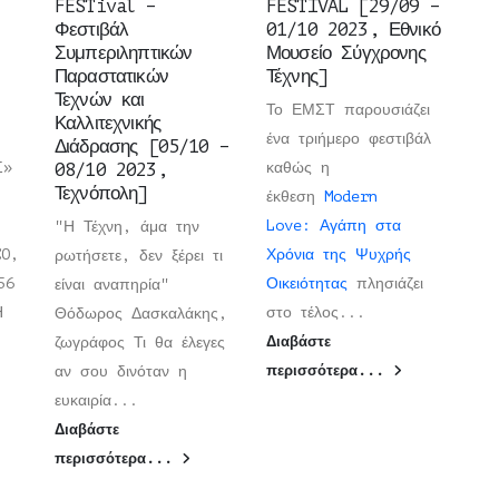
FESTival –
FESTIVAL [29/09 –
Φεστιβάλ
01/10 2023, Εθνικό
Συμπεριληπτικών
Μουσείο Σύγχρονης
Παραστατικών
Τέχνης]
Τεχνών και
Το ΕΜΣΤ παρουσιάζει
Καλλιτεχνικής
ένα τριήμερο φεστιβάλ
Διάδρασης [05/10 –
Σ»
08/10 2023,
καθώς η
Τεχνόπολη]
έκθεση
Modern
Love: Αγάπη στα
"Η Τέχνη, άμα την
CO,
Χρόνια της Ψυχρής
ρωτήσετε, δεν ξέρει τι
56
Οικειότητας
πλησιάζει
είναι αναπηρία"
ΡΗ
στο τέλος...
Θόδωρος Δασκαλάκης,
ζωγράφος Τι θα έλεγες
Διαβάστε
αν σου δινόταν η
περισσότερα...
ευκαιρία...
Διαβάστε
περισσότερα...