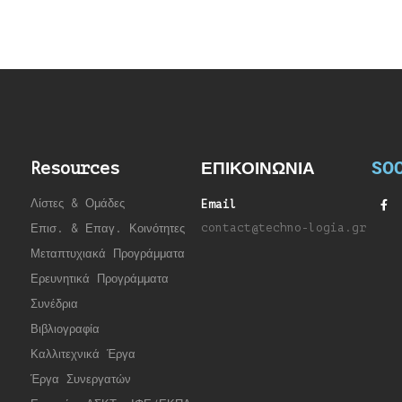
SOC
Resources
ΕΠΙΚΟΙΝΩΝΙΑ
Λίστες & Ομάδες
Email
contact@techno-logia.gr
Επισ. & Επαγ. Κοινότητες
Μεταπτυχιακά Προγράμματα
Ερευνητικά Προγράμματα
Συνέδρια
Βιβλιογραφία
Καλλιτεχνικά Έργα
Έργα Συνεργατώ
ν