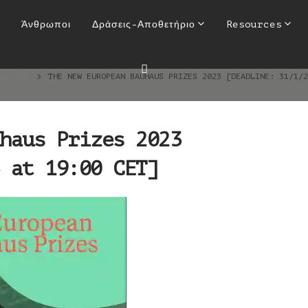
uhaus Prizes 2023 [Deadline
Άνθρωποι
Δράσεις-Αποθετήριο
Resources
CET]
ΙΔΉΣΕΙΣ
THE NEW EUROPEAN BAUHAUS PRIZES 2023 [DEADLINE: 31/1/2
haus Prizes 2023
 at 19:00 CET]