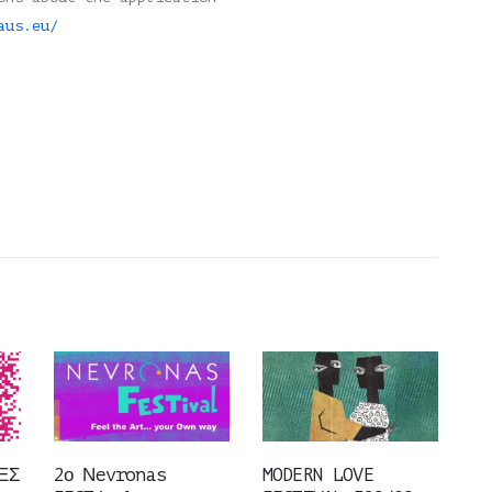
aus.eu/
ΕΣ
2ο Νevronas
MODERN LOVE