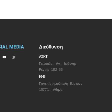
IAL MEDIA
Διεύθυνση
ΑΣΚΤ
Πειραιώς, Αγ. Ιωάννης
Ρέντης 182 33
ΙΦΕ
Πανεπιστημιούπολη Ιλισίων,
15771, Αθήνα