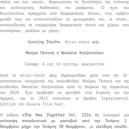
πηλού και των υλικών, διερευνώντας τις δυνατότητες της επίπονης
και καλλιτεχνικής διαδικασίας του ραψίματος. Ο ήχος του
Κωνσταντίνου προέρχεται από διαφορετικούς τόπους, που «ράβει»
μεταξύ τους και αντικατοπτρίζουν τις φωτογραφίες του, οι οποίες,
απεικονίζοντας τα απομεινάρια διαφορετικών τόπων και χώρων που
επισκέφτηκε, μοιάζουν με χάρτη.
«Losing
Touch
»
,
Micro
-short
φιλμ
Μαύρα Πεπονή x
Νικολέτα Χατζοπούλου
Σύνοψη: A cat in spring– quarantine
Αυτό το micro-short φιλμ δημιουργήθηκε μέσα από την εξ’
αποστάσεως συνεργασία της σκηνοθέτιδας Μαύρας Πεπονή και της
συνθέτιδας Νικολέτας Χατζοπούλου κατά τη διάρκεια της καραντίνας
του 2020. Έχει προβληθεί σε φεστιβάλ στην Ευρώπη και την
Αμερική, και το 2022 απέσπασε το βραβείο Experimental
Edition στο Oaxaca Film Fest.
Η έκθεση
«The New Together Vol. III»
θα λειτουργεί γι
επίσκεψη αποκλειστικά με ραντεβού
από την Τετάρτη 2
Νοεμβρίου μέχρι την Τετάρτη 30 Νοεμβρίου
, με
ελεύθερη είσοδο
.