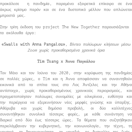
προκάλεσε η πανδημία, παραμένει εξαιρετικά επίκαιρο σε ένα
άκρως κρίσιμο παρόν και σε ένα δυστοπικό μέλλον που απλώνεται
μπροστά μας.
Στην τρίτη έκδοση του project The New Together παρουσιάζονται
τα ακόλουθα έργα:
«5walls
with
Anna
Pangalou
»
,
Βίντεο πολύωρων κλήσεων μέσω
Zoom
χωρίς προκαθορισμένα χρονικά όρια
Tim
Tsang
x
Άννα Παγκάλου
Τον Μάιο και τον Ιούνιο του 2020, στην κορύφωση της πανδημίας
σε πολλές χώρες, ο Tim και η Άννα αποφάσισαν να συναντηθούν
εικονικά από τα σπίτια τους στο Λος Άντζελες και την Αθήνα
αντίστοιχα, χωρίς προκαθορισμένους χρονικούς περιορισμούς, και
πραγματοποίησαν πολύωρες συνομιλίες με ειλικρίνεια, ευθύτητα και
την περιέργεια να εξερευνήσουν νέες μορφές γνώσης και ύπαρξης.
Αθόρυβα και χωρίς δημόσια προβολή, οι δύο καλλιτέχνες
συναντήθηκαν συνολικά τέσσερις φορές, με κάθε συνάντηση να
διαρκεί από δύο έως τέσσερις ώρες. Τα θέματα που συζητήθηκαν
περιελάμβαναν την κυβερνητική, την κοινωνιολογία, την τέχνη, τη
μουσική, τη δημιουργικότητα, τη μοναξιά, τις δυσκολίες της ζωής,