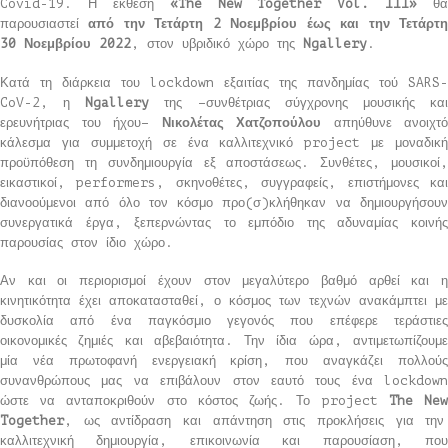
Covid-19. Η έκθεση
«The New Together Vol. III»
θα
παρουσιαστεί
από την Τετάρτη 2 Νοεμβρίου έως και την Τετάρτ
30 Νοεμβρίου 2022
, στον υβριδικό χώρο της
Ngallery
.
Κατά τη διάρκεια του lockdown εξαιτίας της πανδημίας τού SARS-
CoV-2, η
Ngallery
της –συνθέτριας σύγχρονης μουσικής κα
ερευνήτριας του ήχου–
Νικολέτας Χατζοπούλου
απηύθυνε ανοιχτό
κάλεσμα για συμμετοχή σε ένα καλλιτεχνικό project με μοναδική
προϋπόθεση τη συνδημιουργία εξ αποστάσεως. Συνθέτες, μουσικοί,
εικαστικοί, performers, σκηνοθέτες, συγγραφείς, επιστήμονες και
διανοούμενοι από όλο τον κόσμο προ(σ)κλήθηκαν να δημιουργήσουν
συνεργατικά έργα, ξεπερνώντας το εμπόδιο της αδυναμίας κοινής
παρουσίας στον ίδιο χώρο.
Αν και οι περιορισμοί έχουν στον μεγαλύτερο βαθμό αρθεί και η
κινητικότητα έχει αποκατασταθεί, ο κόσμος των τεχνών ανακάμπτει με
δυσκολία από ένα παγκόσμιο γεγονός που επέφερε τεράστιες
οικονομικές ζημιές και αβεβαιότητα. Την ίδια ώρα, αντιμετωπίζουμε
μία νέα πρωτοφανή ενεργειακή κρίση, που αναγκάζει πολλούς
συνανθρώπους μας να επιβάλουν στον εαυτό τους ένα lockdown
ώστε να ανταποκριθούν στο κόστος ζωής. Το project
The
Ne
Together
, ως αντίδραση και απάντηση στις προκλήσεις για την
καλλιτεχνική δημιουργία, επικοινωνία και παρουσίαση, που