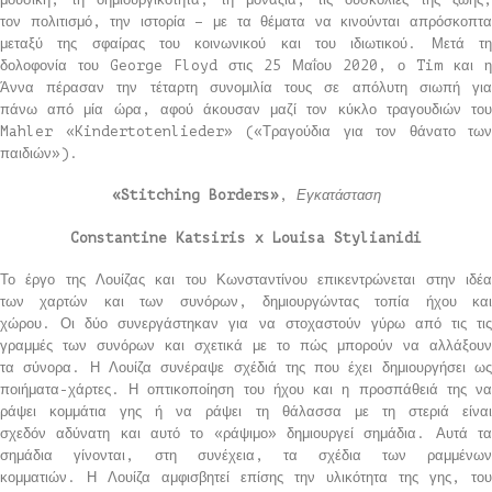
τον πολιτισμό, την ιστορία – με τα θέματα να κινούνται απρόσκοπτα
μεταξύ της σφαίρας του κοινωνικού και του ιδιωτικού. Μετά τη
δολοφονία του George Floyd στις 25 Μαΐου 2020, ο Tim και η
Άννα πέρασαν την τέταρτη συνομιλία τους σε απόλυτη σιωπή για
πάνω από μία ώρα, αφού άκουσαν μαζί τον κύκλο τραγουδιών του
Mahler «Kindertotenlieder» («Τραγούδια για τον θάνατο των
παιδιών»).
«Stitching Borders»
,
Εγκατάσταση
Constantine Katsiris x Louisa Stylianidi
Το έργο της Λουίζας και του Κωνσταντίνου επικεντρώνεται στην ιδέα
των χαρτών και των συνόρων, δημιουργώντας τοπία ήχου και
χώρου. Οι δύο συνεργάστηκαν για να στοχαστούν γύρω από τις τις
γραμμές των συνόρων και σχετικά με το πώς μπορούν να αλλάξουν
τα σύνορα. Η Λουίζα συνέραψε σχέδιά της που έχει δημιουργήσει ως
ποιήματα-χάρτες. Η οπτικοποίηση του ήχου και η προσπάθειά της να
ράψει κομμάτια γης ή να ράψει τη θάλασσα με τη στεριά είναι
σχεδόν αδύνατη και αυτό το «ράψιμο» δημιουργεί σημάδια. Αυτά τα
σημάδια γίνονται, στη συνέχεια, τα σχέδια των ραμμένων
κομματιών. Η Λουίζα αμφισβητεί επίσης την υλικότητα της γης, του