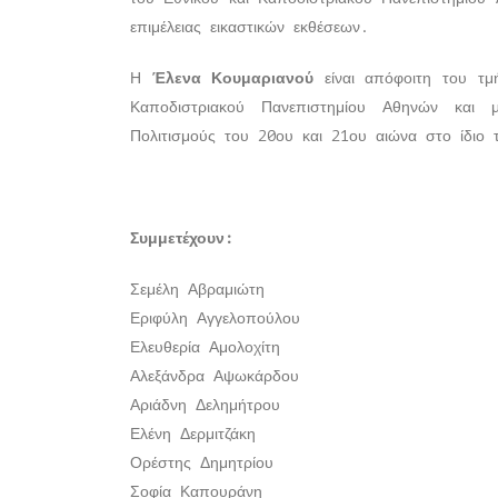
επιμέλειας εικαστικών εκθέσεων.
Η
Έλενα Κουμαριανού
είναι απόφοιτη του τμ
Καποδιστριακού Πανεπιστημίου Αθηνών και μ
Πολιτισμούς του 20ου και 21ου αιώνα στο ίδιο 
Συμμετέχουν:
Σεμέλη Αβραμιώτη
Εριφύλη Αγγελοπούλου
Ελευθερία Αμολοχίτη
Αλεξάνδρα Αψωκάρδου
Αριάδνη Δελημήτρου
Ελένη Δερμιτζάκη
Ορέστης Δημητρίου
Σοφία Καπουράνη