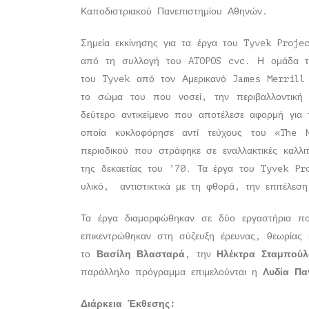
Καποδιστριακού Πανεπιστημίου Αθηνών.
Σημεία εκκίνησης για τα έργα του Tyvek Projec
από τη συλλογή του ATOPOS cvc. Η ομάδα το
του Tyvek από τον Αμερικανό James Merrill σ
το σώμα του που νοσεί, την περιβαλλοντική 
δεύτερο αντικείμενο που αποτέλεσε αφορμή για
οποία κυκλοφόρησε αντί τεύχους του «The 
περιοδικού που στράφηκε σε εναλλακτικές καλλι
της δεκαετίας του ’70. Τα έργα του Tyvek Pr
υλικό, αντιστικτικά με τη φθορά, την επιτέλεσ
Τα έργα διαμορφώθηκαν σε δύο εργαστήρια πο
επικεντρώθηκαν στη σύζευξη έρευνας, θεωρίας 
το
Βασίλη Βλασταρά
, την
Ηλέκτρα Σταμπούλ
παράλληλο πρόγραμμα επιμελούνται η
Λυδία Πα
Διάρκεια Έκθεσης: