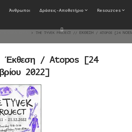
/ Έκθεση / Atopos [24 Νοεμβρ
Άνθρωποι
Δράσεις-Αποθετήριο
Resources
2022]
ΙΤΕΧΝΙΚΆ ΈΡΓΑ
THE TYVEK PROJECT // ΈΚΘΕΣΗ / ATOPOS [24 ΝΟΕ
/ Έκθεση / Atopos [24
βρίου 2022]