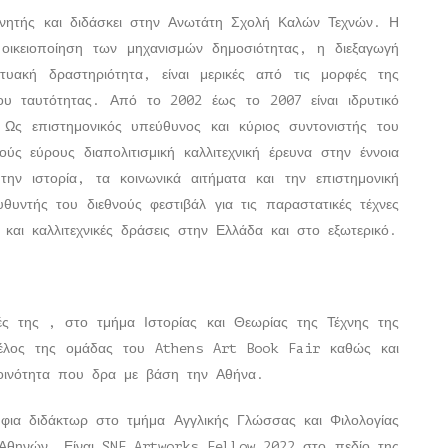
ευνητής και διδάσκει στην Ανωτάτη Σχολή Καλών Τεχνών. Η
 οικειοποίηση των μηχανισμών δημοσιότητας, η διεξαγωγή
ικτυακή δραστηριότητα, είναι μερικές από τις μορφές της
του ταυτότητας. Από το 2002 έως το 2007 είναι ιδρυτικό
 Ως επιστημονικός υπεύθυνος και κύριος συντονιστής του
ύς εύρους διαπολιτισμική καλλιτεχνική έρευνα στην έννοια
ην ιστορία, τα κοινωνικά αιτήματα και την επιστημονική
θυντής του διεθνούς φεστιβάλ για τις παραστατικές τέχνες
και καλλιτεχνικές δράσεις στην Ελλάδα και στο εξωτερικό.
ς της , στο τμήμα Ιστορίας και Θεωρίας της Τέχνης της
μέλος της ομάδας του Athens Art Book Fair καθώς και
κοινότητα που δρα με βάση την Αθήνα.
ψήφια διδάκτωρ στο τμήμα Αγγλικής Γλώσσας και Φιλολογίας
υ Αθηνών. Είναι SNF Artworks Fellow 2022 στο πεδίο της