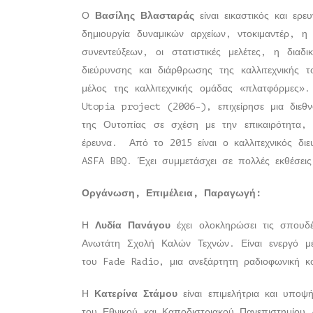
Ο
Βασίλης Βλασταράς
είναι εικαστικός και ερ
δημιουργία δυναμικών αρχείων, ντοκιμαντέρ, η
συνεντεύξεων, οι στατιστικές μελέτες, η διαδ
διεύρυνσης και διάρθρωσης της καλλιτεχνικής 
μέλος της καλλιτεχνικής ομάδας «πλατφόρμες».
Utopia project (2006-), επιχείρησε μια διεθνο
της Ουτοπίας σε σχέση με την επικαιρότητα, τ
έρευνα. Από το 2015 είναι ο καλλιτεχνικός διευ
ASFA BBQ. Έχει συμμετάσχει σε πολλές εκθέσεις 
Οργάνωση, Επιμέλεια, Παραγωγή:
Η
Λυδία Πανάγου
έχει ολοκληρώσει τις σπουδέ
Ανωτάτη Σχολή Καλών Τεχνών. Είναι ενεργό 
του Fade Radio, μια ανεξάρτητη ραδιοφωνική 
Η
Κατερίνα Στάμου
είναι επιμελήτρια και υπο
του Εθνικού και Καποδιστριακού Πανεπιστημίο