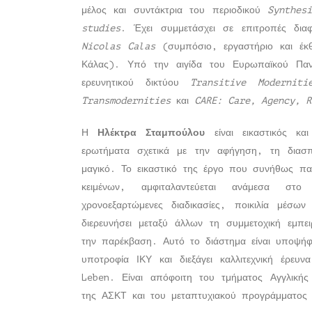
μέλος και συντάκτρια του περιοδικού
Synthes
studies
. Έχει συμμετάσχει σε επιτροπές δι
Nicolas Calas
(συμπόσιο, εργαστήριο και έκθ
Κάλας). Υπό την αιγίδα του Ευρωπαϊκού Πανε
ερευνητικού δικτύου
Transitive Moderniti
Transmodernities
και
CARE: Care, Agency, R
Η
Ηλέκτρα Σταμπούλου
είναι εικαστικός κα
ερωτήματα σχετικά με την αφήγηση, τη διασ
μαγικό. Το εικαστικό της έργο που συνήθως π
κειμένων, αμφιταλαντεύεται ανάμεσα στο
χρονοεξαρτώμενες διαδικασίες, ποικιλία μέσων
διερευνήσει μεταξύ άλλων τη συμμετοχική εμπε
την παρέκβαση. Αυτό το διάστημα είναι υποψήφι
υποτροφία ΙΚΥ και διεξάγει καλλιτεχνική έρ
Leben. Είναι απόφοιτη του τμήματος Αγγλικής
της ΑΣΚΤ και του μεταπτυχιακού προγράμματος