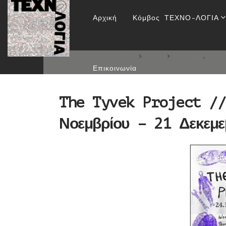
The Tyvek Project /
Αρχική
Κόμβος ΤΕΧΝΟ-ΛΟΓΙΑ
HOME
BLOG
ΕΙΔΉΣΕΙΣ
,
ΚΑΛΛ
Επικοινωνία
The Tyvek Project /
Νοεμβρίου – 21 Δεκεμε