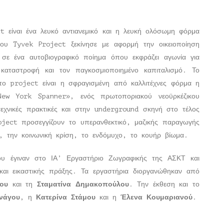
t είναι ένα λευκό αντιανεμικό και η λευκή ολόσωμη φόρμα
υ Tyvek Project ξεκίνησε με αφορμή την οικειοποίηση
ε ένα αυτοβιογραφικό ποίημα όπου εκφράζει αγωνία για
καταστροφή και τον παγκοσμιοποιημένο καπιταλισμό. Το
 το project είναι η σφραγισμένη από καλλιτέχνες φόρμα η
New York Spanner», ενός πρωτοποριακού νεοϋρκέζικου
τεχνικές πρακτικές και στην underground σκηνή στο τέλος
oject προσεγγίζουν το υπερανθεκτικό, μαζικής παραγωγής
η, την κοινωνική κρίση, το ενδόμυχο, το κουήρ βίωμα.
υ έγιναν στο ΙΑ’ Εργαστήριο Ζωγραφικής της ΑΣΚΤ και
και εικαστικής πράξης. Τα εργαστήρια διοργανώθηκαν από
ου
και τη
Σταματίνα Δημακοπούλου
. Την έκθεση και το
νάγου
, η
Κατερίνα Στάμου
και η
Έλενα Κουμαριανού
.