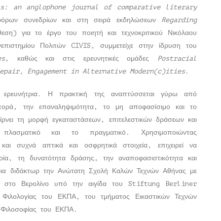
is: an anglophone journal of comparative literary
αφόρων συνεδρίων και στη σειρά εκδηλώσεων
Regarding
εση) για το έργο του ποιητή και τεχνοκριτικού Νικόλαου
πιστημίου Πολιτών CIVIS, συμμετείχε στην ίδρυση του
es
, καθώς και στις ερευνητικές ομάδες
Postracial
epair, Engagement in Alternative Modern(c)ities
.
ι ερευνήτρια. Η πρακτική της αναπτύσσεται γύρω από
πορά, την επαναληψιμότητα, το μη αποφασίσιμο και το
αίρνει τη μορφή εγκαταστάσεων, επιτελεστικών δράσεων και
 πλασματικό και το πραγματικό. Χρησιμοποιώντας
 και συχνά απτικά και οσφρητικά στοιχεία, επιχειρεί να
ιρία, τη δυνατότητα δράσης, την αναποφασιστικότητα και
α διδάκτωρ την Ανώτατη Σχολή Καλών Τεχνών Αθήνας με
ευνα στο Βερολίνο υπό την αιγίδα του Stiftung Berliner
 Φιλολογίας του ΕΚΠΑ, του τμήματος Εικαστικών Τεχνών
 Φιλοσοφίας του ΕΚΠΑ.