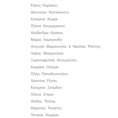
Ελένη Καράκου
Δέσποινα Κατσικώστα
Κατερίνα Κορρέ
Έλενα Κουμαριανού
Αλεξάνδρα Κρόκου
Μαρία Λαμπρινίδη
Αντωνία Μαμασούλα & Νικόλας Ράπτης
Χάρης Μαυρούλιας
Τριανταφυλλιά Ντουρούπη
Κυριακή Οσόγια
Έλλη Παπαδοπούλου
Χριστίνα Ρώση
Κατερίνα Σκόρδου
Έλενα Στίγκα
Αλέξης Τέτσης
Μαριτίνα Τσελέπη
Τατιάνα Χωρέμη