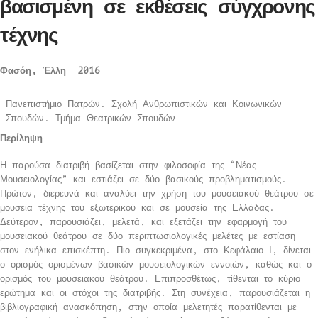
βασισμένη σε εκθέσεις σύγχρονης
τέχνης
Φασόη, Έλλη 2016
Πανεπιστήμιο Πατρών. Σχολή Ανθρωπιστικών και Κοινωνικών
Σπουδών. Τμήμα Θεατρικών Σπουδών
Περίληψη
Η παρούσα διατριβή βασίζεται στην φιλοσοφία της “Νέας
Μουσειολογίας” και εστιάζει σε δύο βασικούς προβληματισμούς.
Πρώτον, διερευνά και αναλύει την χρήση του μουσειακού θεάτρου σε
μουσεία τέχνης του εξωτερικού και σε μουσεία της Ελλάδας.
Δεύτερον, παρουσιάζει, μελετά, και εξετάζει την εφαρμογή του
μουσειακού θεάτρου σε δύο περιπτωσιολογικές μελέτες με εστίαση
στον ενήλικα επισκέπτη. Πιο συγκεκριμένα, στο Κεφάλαιο Ι, δίνεται
ο ορισμός ορισμένων βασικών μουσειολογικών εννοιών, καθώς και ο
ορισμός του μουσειακού θεάτρου. Επιπροσθέτως, τίθενται το κύριο
ερώτημα και οι στόχοι της διατριβής. Στη συνέχεια, παρουσιάζεται η
βιβλιογραφική ανασκόπηση, στην οποία μελετητές παρατίθενται με