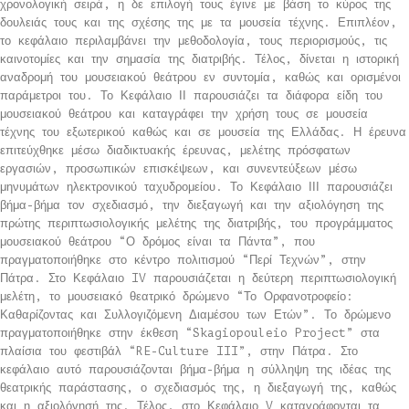
χρονολογική σειρά, η δε επιλογή τους έγινε με βάση το κύρος της
δουλειάς τους και της σχέσης της με τα μουσεία τέχνης. Επιπλέον,
το κεφάλαιο περιλαμβάνει την μεθοδολογία, τους περιορισμούς, τις
καινοτομίες και την σημασία της διατριβής. Τέλος, δίνεται η ιστορική
αναδρομή του μουσειακού θεάτρου εν συντομία, καθώς και ορισμένοι
παράμετροι του. Το Κεφάλαιο ΙΙ παρουσιάζει τα διάφορα είδη του
μουσειακού θεάτρου και καταγράφει την χρήση τους σε μουσεία
τέχνης του εξωτερικού καθώς και σε μουσεία της Ελλάδας. Η έρευνα
επιτεύχθηκε μέσω διαδικτυακής έρευνας, μελέτης πρόσφατων
εργασιών, προσωπικών επισκέψεων, και συνεντεύξεων μέσω
μηνυμάτων ηλεκτρονικού ταχυδρομείου. Το Κεφάλαιο ΙΙΙ παρουσιάζει
βήμα-βήμα τον σχεδιασμό, την διεξαγωγή και την αξιολόγηση της
πρώτης περιπτωσιολογικής μελέτης της διατριβής, του προγράμματος
μουσειακού θεάτρου “Ο δρόμος είναι τα Πάντα”, που
πραγματοποιήθηκε στο κέντρο πολιτισμού “Περί Τεχνών”, στην
Πάτρα. Στο Κεφάλαιο IV παρουσιάζεται η δεύτερη περιπτωσιολογική
μελέτη, το μουσειακό θεατρικό δρώμενο “Το Ορφανοτροφείο:
Καθαρίζοντας και Συλλογιζόμενη Διαμέσου των Ετών”. Το δρώμενο
πραγματοποιήθηκε στην έκθεση “Skagiopouleio Project” στα
πλαίσια του φεστιβάλ “RE-Culture III”, στην Πάτρα. Στο
κεφάλαιο αυτό παρουσιάζονται βήμα-βήμα η σύλληψη της ιδέας της
θεατρικής παράστασης, ο σχεδιασμός της, η διεξαγωγή της, καθώς
και η αξιολόγησή της. Τέλος, στο Κεφάλαιο V καταγράφονται τα