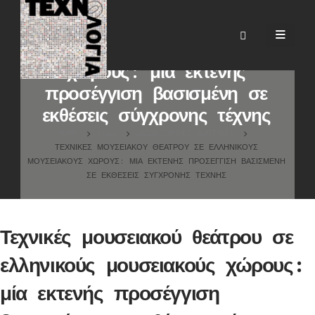
Τεχνικές μουσειακού θεάτρου
σε ελληνικούς μουσειακούς
χώρους: μία εκτενής
προσέγγιση βασισμένη σε
εκθέσεις σύγχρονης τέχνης
HOME
BLOG
ΔΙΔΑΚΤΟΡΙΚΈΣ ΔΙΑΤΡΙΒΈΣ
ΤΕΧΝΙΚΈΣ ΜΟΥΣΕΙΑΚΟΎ ΘΕΆΤΡΟΥ ΣΕ ΕΛΛΗΝΙΚΟΎΣ
ΜΟΥΣΕΙΑΚΟΎΣ ΧΏΡΟΥΣ: ΜΊΑ ΕΚΤΕΝΉΣ ΠΡΟΣΈΓΓΙΣΗ ΒΑΣΙΣΜΈΝΗ
ΣΕ ΕΚΘΈΣΕΙΣ ΣΎΓΧΡΟΝΗΣ ΤΈΧΝΗΣ
Τεχνικές μουσειακού θεάτρου σε
ελληνικούς μουσειακούς χώρους:
μία εκτενής προσέγγιση